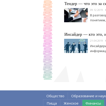
Тендер — что это за с
09.12.2019
В разгово
понятием,
Инсайдер — кто это, и
21.04.2019
Инсайдеры
информаци
Общество
Образование и наук
Пища
Женское
Финансы