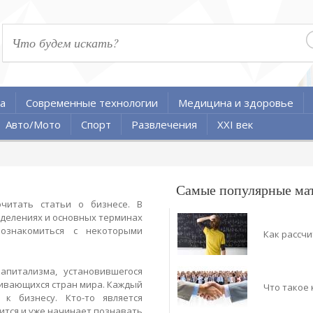
а
Современные технологии
Медицина и здоровье
Авто/Мото
Спорт
Развлечения
XXI век
Самые популярные ма
читать статьи о бизнесе. В
еделениях и основных терминах
ознакомиться с некоторыми
Как рассчи
питализма, установившегося
вивающихся стран мира. Каждый
Что такое
к бизнесу. Кто-то является
чится и уже начинает познавать