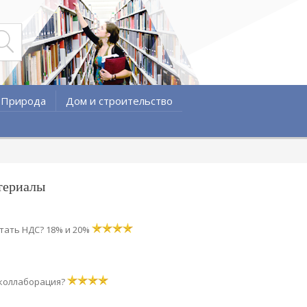
Природа
Дом и строительство
териалы
тать НДС? 18% и 20%
 коллаборация?