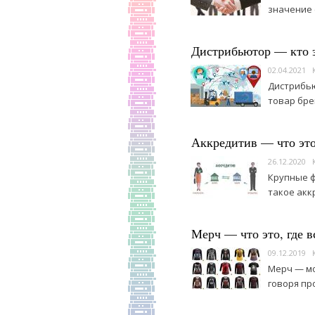
значение 
Дистрибьютор — кто э
02.04.2021
Дистрибью
товар бре
Аккредитив — что это 
26.12.2020
Крупные ф
такое акк
Мерч — что это, где в
09.12.2019
Мерч — мо
говоря пр