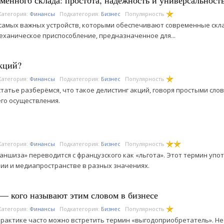
менного склада: простота, надёжность и универсальност
Категория:
Финансы
Подкатегория:
Бизнес
Популярность
самых важных устройств, которыми обеспечивают современные склад
еханическое приспособление, предназначенное для...
акций?
Категория:
Финансы
Подкатегория:
Бизнес
Популярность
статье разберёмся, что такое делистинг акций, говоря простыми слов
го осуществления.
Категория:
Финансы
Подкатегория:
Бизнес
Популярность
аншиза» переводится с французского как «льгота». Этот термин упот
ии и медиапространстве в разных значениях.
— кого называют этим словом в бизнесе
Категория:
Финансы
Подкатегория:
Бизнес
Популярность
практике часто можно встретить термин «выгодоприобретатель». Нес