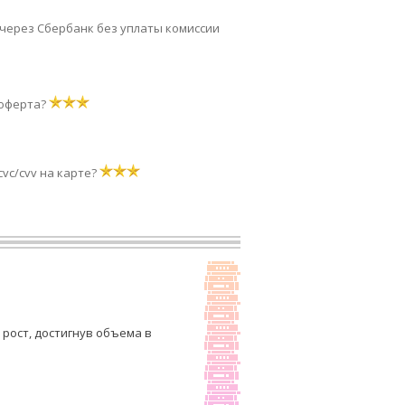
через Сбербанк без уплаты комиссии
 оферта?
cvc/cvv на карте?
рост, достигнув объема в