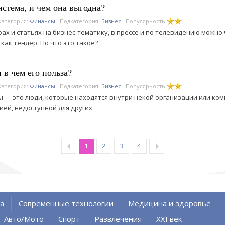
истема, и чем она выгодна?
Категория:
Финансы
Подкатегория:
Бизнес
Популярность
рах и статьях на бизнес-тематику, в прессе и по телевидению можно 
 как тендер. Но что это такое?
 в чем его польза?
Категория:
Финансы
Подкатегория:
Бизнес
Популярность
 — это люди, которые находятся внутри некой организации или ко
ей, недоступной для других.
1
2
3
4
а
Современные технологии
Медицина и здоровье
Авто/Мото
Спорт
Развлечения
XXI век