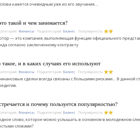
слова кажется очевидным уже из его звучания…
то такой и чем занимается?
Категория:
Финансы
Подкатегория:
Бизнес
Популярность
тор — это компания, выполняющая функции официального предста
нда согласно заключенному контракту
такое, и в каких случаях его используют
Категория:
Финансы
Подкатегория:
Бизнес
Популярность
инансовые сделки всегда связаны с большими рисками… В данной ст
редитив.
стречается и почему пользуется популярностью?
Категория:
Финансы
Подкатегория:
Бизнес
Популярность
дное слово, которое можно услышать в основном в молодежном сленг
остыми словами?