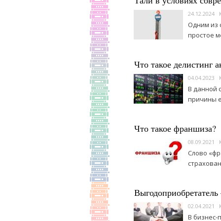
Тали в условиях совре
24.12.2024
Одним из 
простое м
Что такое делистинг 
04.04.2023
В данной 
причины е
Что такое франшиза?
08.09.2021
Слово «фр
страхован
Выгодоприобретатель 
02.04.2021
В бизнес-