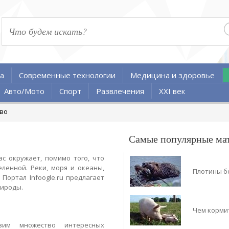
а
Современные технологии
Медицина и здоровье
Авто/Мото
Спорт
Развлечения
XXI век
тво
Самые популярные ма
ас окружает, помимо того, что
ленной. Реки, моря и океаны,
Плотины б
Портал Infoogle.ru предлагает
рироды.
Чем корми
вим множество интересных