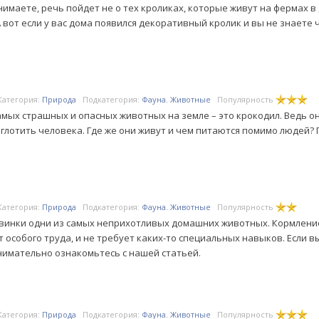
нимаете, речь пойдет не о тех кроликах, которые живут на фермах в 
А вот если у вас дома появился декоративный кролик и вы не знаете 
Категория:
Природа
Подкатегория:
Фауна. Животные
Популярность
амых страшных и опасных животных на земле – это крокодил. Ведь он
глотить человека. Где же они живут и чем питаются помимо людей?
Категория:
Природа
Подкатегория:
Фауна. Животные
Популярность
винки одни из самых неприхотливых домашних животных. Кормление
т особого труда, и не требует каких-то специальных навыков. Если в
нимательно ознакомьтесь с нашей статьей.
Категория:
Природа
Подкатегория:
Фауна. Животные
Популярность