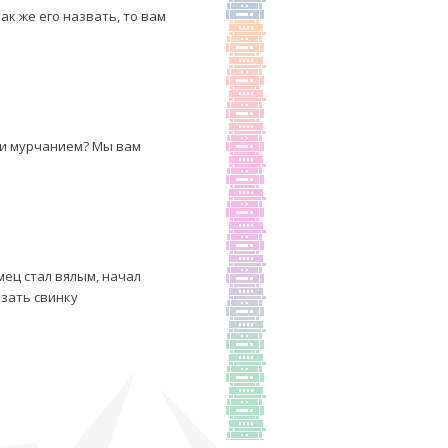
ак же его назвать, то вам
 и мурчанием? Мы вам
мец стал вялым, начал
азать свинку