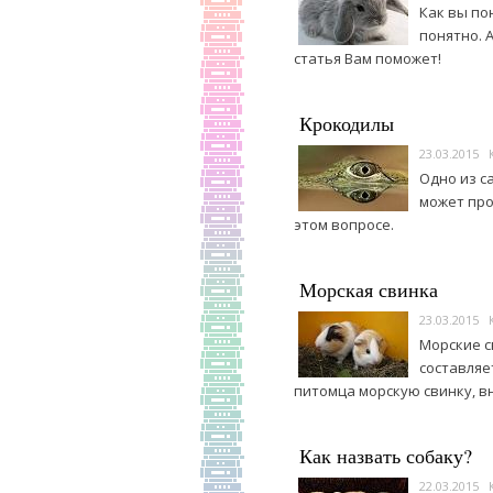
Как вы по
понятно. 
статья Вам поможет!
Крокодилы
23.03.2015
Одно из с
может про
этом вопросе.
Морская свинка
23.03.2015
Морские с
составляе
питомца морскую свинку, в
Как назвать собаку?
22.03.2015