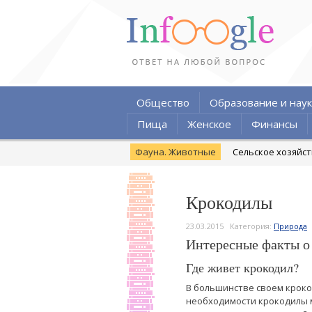
Общество
Образование и наук
Пища
Женское
Финансы
Фауна. Животные
Сельское хозяйс
Крокодилы
23.03.2015
Категория:
Природа
Интересные факты о
Где живет крокодил?
В большинстве своем крок
необходимости крокодилы м