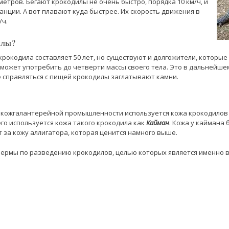
 метров. Бегают крокодилы не очень быстро, порядка 10 км/ч, и
анции. А вот плавают куда быстрее. Их скорость движения в
/ч.
илы?
окодила составляет 50 лет, но существуют и долгожители, которые 
может употребить до четверти массы своего тела. Это в дальнейше
е справляться с пищей крокодилы заглатывают камни.
 в кожгалантерейной промышленности используется кожа крокодилов 
его используется кожа такого крокодила как
Кайман
. Кожа у каймана 
 за кожу аллигатора, которая ценится намного выше.
ермы по разведению крокодилов, целью которых является именно