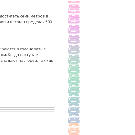
 достигать семи метров в
ров и весом в пределах 500
ираются в солоноватые.
ом. Когда наступает
ападают на людей, так как