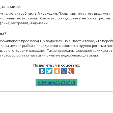
ил в мире.
м является
гребнистый крокодил
. Представители этого вида могут
оло тонны, но это самцы. Самки этого вида длиной не более трех мет
фрике, Австралии, Индонезии.
лы?
проживают в пресноводных водоемах. Но бывает и такое, что переб
дилы мелкой рыбой. Периодически «лакомятся» крупно-рогатым скот
дываются сзади и нападают. Такие крокодилы довольно таки часто н
 в котором могут купаться ни о чем не подозревающие люди.
Поделиться в соцсетях:
СЛУЧАЙНАЯ СТАТЬЯ