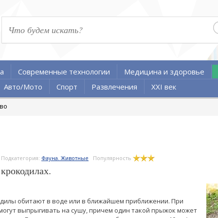
а
Современные технологии
Медицина и здоровье
Авто/Мото
Спорт
Развлечения
XXI век
тво
Подкатегория:
Фауна. Животные
Популярность
 крокодилах.
одилы обитают в воде или в ближайшем приближении. При
огут выпрыгивать на сушу, причем один такой прыжок может