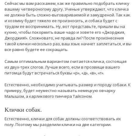
Сейчас мы вам расскажем, как же правильно подобрать кличку
вашему четвероногому другу. Ученые утверждают, что кличка
не должна быть сложно-выговариваемой и замудреной. Так как
и хозяину будет тяжело ее произносить, и собака будет с
трудом ее воспринимать. Ну, вот представьте, пришли вы на
кухню, чтобы покормить ваше чадо и зовете его «Джорджия,
Джорджия!». Сложновато, не правда ли? После произнесения
такой клички несколько раз, ваш язык начнет заплетаться, и вы
все равно будете ее сокращать.
Самым оптимальным вариантом считается кличка, состоящая
из двух-трех слогов. Лучше всего, если в прозвище вашего
питомца будут встречаться буквы «р», «д», «в», «г».
Естественно, необходимо учитывать размер и породу собаки. К
примеру, будет неуместно называть немецкую овчарку
Малышом, а карликового пинчера Тайсоном.
Клички собак.
Естественно, клички для собак должны соответствовать их
полу. Поэтому мы разделили клички на две категории.