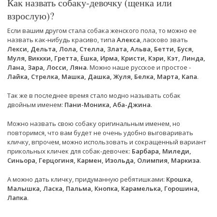
Как назвать собаку-девочку (щенка или
взрослую)?
Если вашим другом стала собака женского пола, то можно ее
назвать как-нибудь красиво, типа
Алекса
, ласково звать
Лекси, Дельта, Лола, Стелла, Злата, Альва, Бетти, Буся,
Муля, Виккки, Гретта, Ёшка, Ирма, Кристи, Кэри, Кэт, Линда,
Лана, Зара, Лосси, Ляна
. Можно наше русское и простое -
Лайка, Стрелка, Машка, Дашка, Жуля, Белка, Марта, Капа
.
Так же в последнее время стало модно называть собак
двойным именем:
Пани-Моника, Аба-Джина
.
Можно назвать свою собаку оригинальным именем, но
повторимся, что вам будет не очень удобно выговаривать
кличку, впрочем, можно использовать и сокращенный вариант
прикольных кличек для собак-девочек:
Барбара, Миледи,
Синьора, Герцогиня, Кармен, Изольда, Олимпия, Маркиза
.
А можно дать кличку, придуманную ребятишками:
Крошка,
Малышка, Ласка, Пальма, Кнопка, Карамелька, Горошина,
Лапка
.