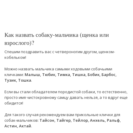
Как назвать собаку-мальчика (щенка или
взрослого)?
Спешим поздравить вас с четвероногим другом, щенком-
кобельком!
Можно назвать мальчика самыми ходовыми собачьими
кличками:
Малыш, Тюбик, Тимка, Тишка, Бобик, Барбос,
Тузик, Тошка
.
Если вы стали обладателем породистой собаки, то естественно,
просто имя чистокровному самцу давать нельзя, а то вдруг еще
обидится!
Для такого случая рекомендуем вам прикольные клички для
собак-мальчиков:
Тайсон, Тайгер, Тейлор, Анхель, Ральф,
Астин, Актай
.