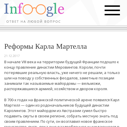
Реформы Карла Мартелла
21.12.2017
В начале VIII века на территории будущей Франции подошло к
концу правление династии Меровингов. Короли, почти
потерявшие реальную власть, уже ничего не решали, а только
шли на поводу у собственных феодалов, заметные позиции
занимали так называемые майордомы — вельможи,
распоряжавшиеся армией, хозяйством и двором короля.
В 700-х годах на франкской политической арене появился Карл
Мартелл — один из родоначальников будущей династии
Каролингов. Этот майордом из Австразии сумел быстро
подавить смуты в своем регионе, собрать местную знать под
своим правлением. По сути, он возглавил новое франкское
государство, пусть пока еще раздробленное и нуждающееся в