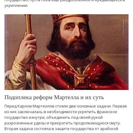
укреплении.
Подоплека реформ Мартелла и их суть
Перед Карлом Мартеллом стояли две основные задачи. Первая
из них заключалась в необходимости укрепить франкское
государство изнутри, объединить под своей рукой
разрозненные уделы и прекратить продолжающуюся смуту.
Вторая задача состояла в защите государства от арабской