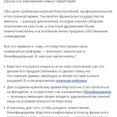
угрозы и в завоевании новых территорий.
Обе цели требовали наличия боеспособной, профессиональной
и постоянной армии. Таковой во франкском государстве не
имелось — раньше для военных походов короли собирали
ополчение из крестьян, а опытные дружинники были
немногочисленны и в основном лично преданы собственным
командирам.
Все это привело к тому, что Мартелл провел свои
знаменитые реформы — военную, земельную и
бенефициальную. В чем они заключались?
Мартелл отказался опираться на силы ополчения, как это
делали его предшественники, и сделал ставку на
постоянную армию, имеющую в своем составе конных
рыцарей. В этом выразилась
военная реформа
.
Для создания нужной ему армии Мартелл не стал полагаться
на феодалов, а создал класс так называемых
бенефициариев
— военных, имеющих право владеть дарованной им землей
лишь на условии лояльности Мартеллу.
И наконец, для того, чтобы раздать земли своим
бенефициариям, Мартелл конфисковал в пользу франкского
государства часть церковных земель — это стало одной из