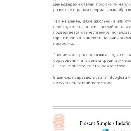
менеджерами отелей, прохожими на улиц
развитым странам с нормальным образ
Тем не менее, даже школьники или ст
необходимость знания английского яз
подвергается отечественной локализаци
гарантированно имеют в наличии англий
настройки.
Знание иностранного языка – один из 
образования, а главным среди этих язы
Вы его не знаете, то это крайне плохо.
В данном подразделе сайта infoogle.ru 
с изучением английского языка.
Present Simple / Indef
23.12.2017