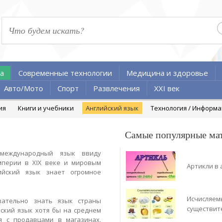
а
Современные технологии
Медицина и здоровье
Авто/Мото
Спорт
Развлечения
XXI век
ия
Книги и учебники
Английский язык
Технология / Информ
Самые популярные ма
еждународный язык ввиду
мперии в XIX веке и мировым
Артикли в 
йский язык знает огромное
Исчисляем
зательно знать язык страны
существит
ский язык хотя бы на среднем
я с продавцами в магазинах,