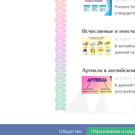
Present S
утвердите
Исчисляемые и неисчи
22.12.2017
В английс
данной пу
Артикли в английском
22.12.2017
В данной 
употребле
Общество
Образование и наук