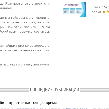
е. Разумеется, это относится к
Present Sim
ованием.
время
уденты геймеры могут оценить
ыка – далеко не каждая игра
и. При этом, все игры (99,9%)
ский язык – озвучка, субтитры,
важнейших признаков хорошего
ков является английский. Если
мы публикуем статьи, связанные
ПОСЛЕДНИЕ ПУБЛИКАЦИИ
inite – простое настоящее время
Категория:
Образование и наука
Подкатегория:
Английский язык
Популярност