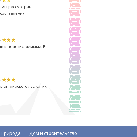
ье мы рассмотрим
составления.
ь
ми и неисчисляемыми. В
ь
 английского языка, их
Природа
Дом и строительство