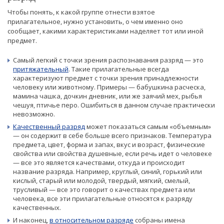
Чтобы понять, к какой группе отнести взятое
прилагательное, нужно установить, о чем именно оно
сообщает, какими характеристиками наделяет тот или иной
предмет.
Самый легкий с точки зрения распознавания разряд — это
притяжательный
. Такие прилагательные всегда
характеризуют предмет с точки зрения принадлежности
человеку или животному. Примеры — бабушкина расческа,
мамина чашка, дочкин дневник, или же заячий мех, рыбья
чешуя, птичье перо. Ошибиться в данном случае практически
невозможно.
Качественный разряд
может показаться самым «объемным»
— он содержит в себе больше всего признаков. Температура
предмета, цвет, форма и запах, вкус и возраст, физические
свойства или свойства душевные, если речь идет о человеке
— все это является качествами, откуда и происходит
название разряда. Например, круглый, синий, горький или
кислый, старый или молодой, твердый, мягкий, смелый,
трусливый — все это говорит о качествах предмета или
человека, все эти прилагательные относятся к разряду
качественных.
И наконец,
в относительном разряде
собраны имена