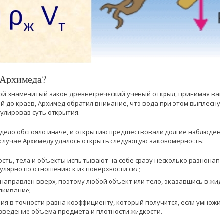
 Архимеда?
вой знаменитый закон древнегреческий ученый открыл, принимая ва
й до краев, Архимед обратил внимание, что вода при этом выплесн
улировав суть открытия.
 дело обстояло иначе, и открытию предшествовали долгие наблюдени
 случае Архимеду удалось открыть следующую закономерность:
ость, тела и объекты испытывают на себе сразу несколько разнона
лярно по отношению к их поверхности сил;
 направлен вверх, поэтому любой объект или тело, оказавшись в жид
лкивание;
ия в точности равна коэффициенту, который получится, если умнож
зведение объема предмета и плотности жидкости.