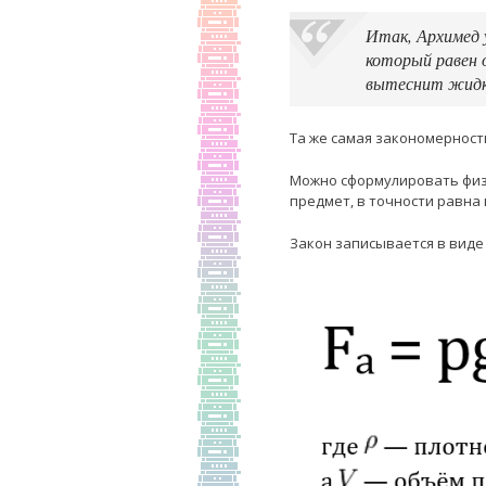
Итак, Архимед 
который равен 
вытеснит жидко
Та же самая закономерность
Можно сформулировать физи
предмет, в точности равна
Закон записывается в вид