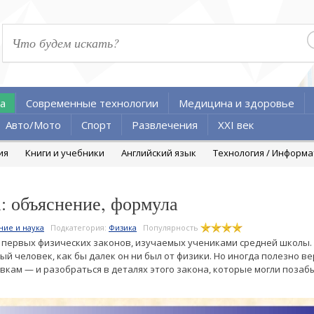
а
Современные технологии
Медицина и здоровье
Авто/Мото
Спорт
Развлечения
XXI век
ия
Книги и учебники
Английский язык
Технология / Информ
: объяснение, формула
ние и наука
Подкатегория:
Физика
Популярность
 первых физических законов, изучаемых учениками средней школы. 
й человек, как бы далек он ни был от физики. Но иногда полезно в
кам — и разобраться в деталях этого закона, которые могли позабы