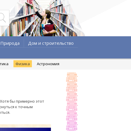
Природа
Дом и строительство
атика
Физика
Астрономия
Хотя бы примерно этот
ернуться к точным
ться.