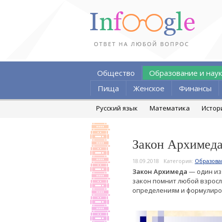
Общество
Образование и наук
Пища
Женское
Финансы
Русский язык
Математика
Истор
Закон Архимеда
18.09.2018
Категория:
Образова
Закон Архимеда
— один из
закон помнит любой взрослы
определениям и формулиров