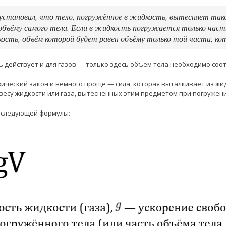
установил, что тело, погружённое в жидкость, вытесняет так
объёму самого тела. Если в жидкость погружается только част
сть, объём которой будет равен объёму только той части, ко
 действует и для газов — только здесь объем тела необходимо соот
ческий закон и немного проще — сила, которая выталкивает из жид
 весу жидкости или газа, вытесненных этим предметом при погружен
е следующей формулы: