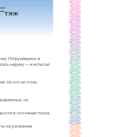
нну. Погрузившись в
улась наружу — и испытал
я. Но это не столь
правленных, но
кости в состоянии покоя,
ить на ускорение