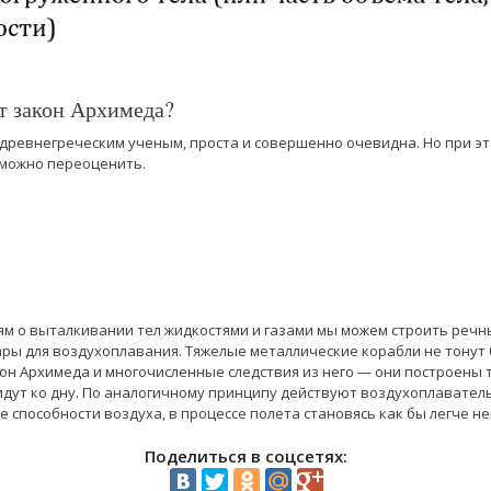
т закон Архимеда?
древнегреческим ученым, проста и совершенно очевидна. Но при эт
можно переоценить.
м о выталкивании тел жидкостями и газами мы можем строить речны
ы для воздухоплавания. Тяжелые металлические корабли не тонут б
он Архимеда и многочисленные следствия из него — они построены т
 идут ко дну. По аналогичному принципу действуют воздухоплавател
способности воздуха, в процессе полета становясь как бы легче не
Поделиться в соцсетях: