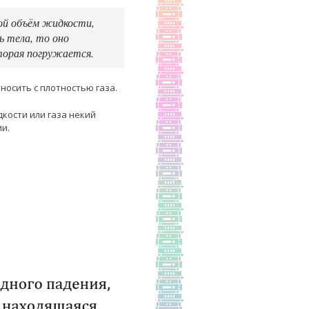
ой объём жидкости,
ь тела, то оно
торая погружается.
носить с плотностью газа.
кости или газа некий
ии.