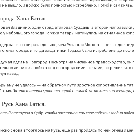
 не вышло, и войско было полностью истреблено. Погиб и сам князь.
орода Хана Батыя.
овал Владимир, один отряд атаковал Суздаль, а второй направился 
о у небольшого города Торжка татары наткнулись на отчаянное сопр
держался в три раза дольше, чем Рязань и Москва — целых две недел
и стены города, и тогда защитники Торжка были истреблены до посл
думал идти на Новгород. Несмотря на численное превосходство, он 
тельно лишиться войска под новгородскими стенами, он решил, что 
нул назад.
ерь ему не удалось — на обратном пути яростное сопротивление тат
Батыя.
За это татары сровняли город с землей, не пожалев ни женщин, 
 Русь Хана Батыя.
 Батый отступил в Орду, чтобы восстановить свое войско и заодно под
ойско снова вторглось на Русь
, еще раз пройдясь по ней огнем и ме