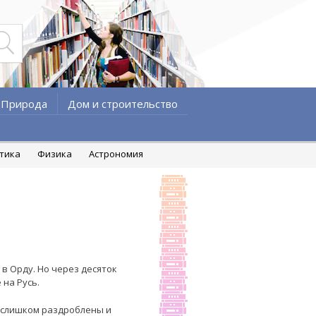
Природа
Дом и строительство
атика
Физика
Астрономия
 в Орду. Но через десяток
 на Русь.
и слишком раздроблены и