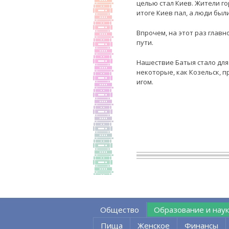
целью стал Киев. Жители го
итоге Киев пал, а люди был
Впрочем, на этот раз главн
пути.
Нашествие Батыя стало для
некоторые, как Козельск, п
игом.
Общество
Образование и наук
Пища
Женское
Финансы