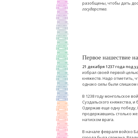
разобщены, чтобы дать до
государства
.
Первое нашествие на
21 декабря 1237 года под 
избрал своей первой целью
княжеств. Надо отметить, ч
однако силы были слишком
В 1238 году монгольское в
Суздальского княжества, и 
Одержав еще одну победу, 
продержавшись столько же, 
натиском врага.
В начале февраля войско Б
города была сломана. Влад