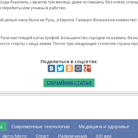
рода боролись с врагом три месяца, даже оставшись без князя, спасш
и перебиты или угнаны в рабство.
ой целью хана была не Русь, а Европа. Галицко-Волынское княжество 
 Руси настоящей катастрофой. Большинство городов оказались безж
росто стерты с лица земли. Почти три следующих столетия страна п
Поделиться в соцсетях:
СЛУЧАЙНАЯ СТАТЬЯ
а
Современные технологии
Медицина и здоровье
Авто/Мото
Спорт
Развлечения
XXI век