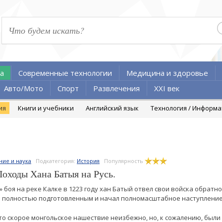
а
Современные технологии
Медицина и здоровье
Авто/Мото
Спорт
Развлечения
XXI век
ия
Книги и учебники
Английский язык
Технология / Информ
ние и наука
Подкатегория:
История
Популярность
Походы Хана Батыя на Русь.
боя на реке Калке в 1223 году хан Батый отвел свои войска обратно
лся полностью подготовленным и начал полномасштабное наступление
что скорое монгольское нашествие неизбежно, но, к сожалению, был