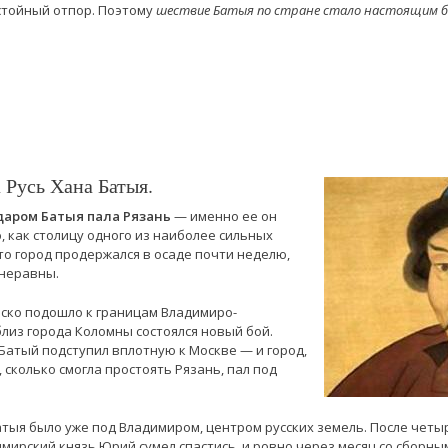
стойный отпор. Поэтому
шествие Батыя по стране стало настоящим бе
 Русь Хана Батыя.
ударом Батыя пала Рязань
— именно ее он
, как столицу одного из наиболее сильных
то город продержался в осаде почти неделю,
 неравны.
ойско подошло к границам Владимиро-
близ города Коломны состоялся новый бой.
Батый подступил вплотную к Москве — и город,
сколько смогла простоять Рязань, пал под
атыя было уже под Владимиром, центром русских земель. После четы
имирский князь Юрий сумел спастись, и ровно через месяц со сборны