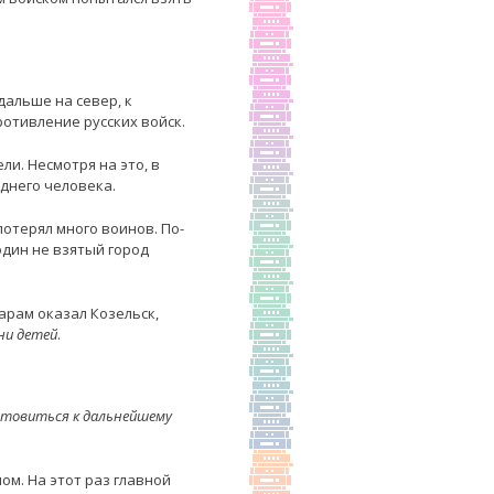
дальше на север, к
отивление русских войск.
и. Несмотря на это, в
еднего человека.
потерял много воинов. По-
один не взятый город
арам оказал Козельск,
ни детей
.
готовиться к дальнейшему
чом. На этот раз главной