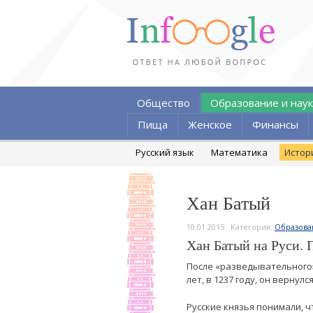
Общество
Образование и наук
Пища
Женское
Финансы
Русский язык
Математика
Истор
Хан Батый
10.01.2015
Категория:
Образова
Хан Батый на Руси. 
После «разведывательного» 
лет, в 1237 году, он верну
Русские князья понимали, 