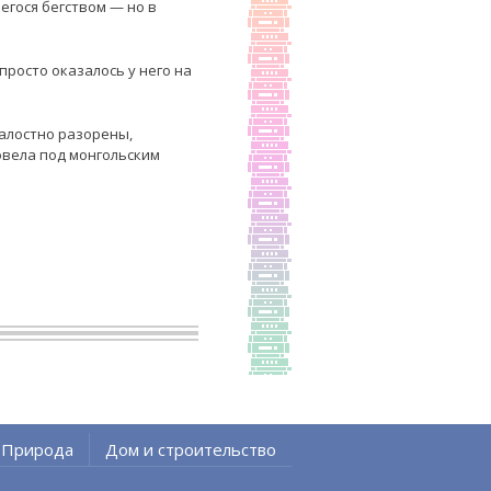
егося бегством — но в
просто оказалось у него на
алостно разорены,
ровела под монгольским
Природа
Дом и строительство