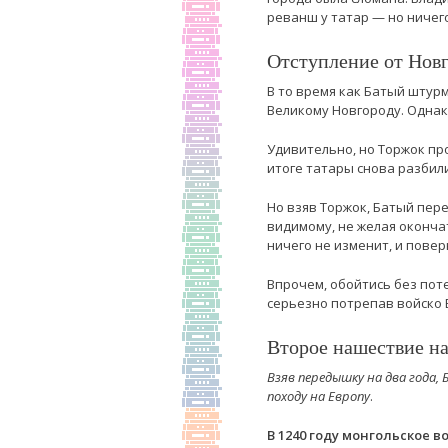
реванш у татар — но ничего
Отступление от Новг
В то время как Батый штурм
Великому Новгороду. Однак
Удивительно, но Торжок про
итоге татары снова разбил
Но взяв Торжок, Батый пере
видимому, не желая оконча
ничего не изменит, и повер
Впрочем, обойтись без пот
серьезно потрепав войско 
Второе нашествие на
Взяв передышку на два года,
походу на Европу
.
В 1240 году монгольское в