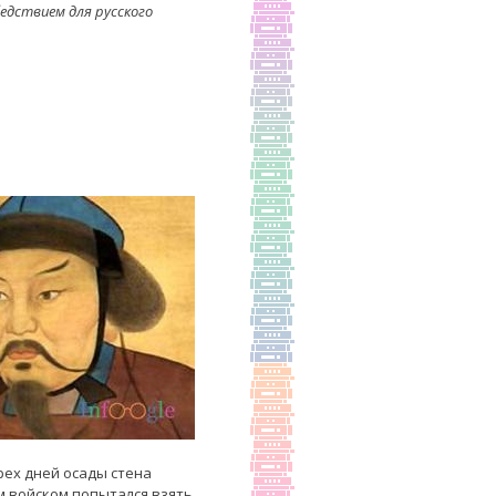
дствием для русского
рех дней осады стена
м войском попытался взять