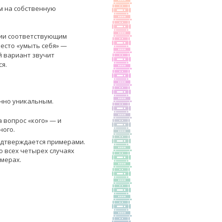
м на собственную
ении соответствующим
место «умыть себя» —
й вариант звучит
ся.
нно уникальным.
а вопрос «кого» — и
ного.
 подтверждается примерами.
во всех четырех случаях
мерах.