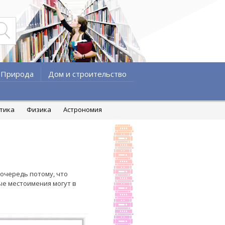
Природа
Дом и строительство
атика
Физика
Астрономия
очередь потому, что
ые местоимения могут в