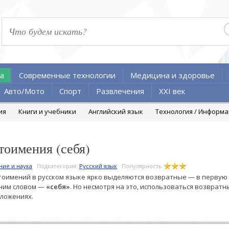
а
Современные технологии
Медицина и здоровье
Авто/Мото
Спорт
Развлечения
XXI век
ия
Книги и учебники
Английский язык
Технология / Информ
тоимения (себя)
ние и наука
Подкатегория:
Русский язык
Популярность
оимений в русском языке ярко выделяются возвратные — в первую 
дним словом —
«себя»
. Но несмотря на это, использоваться возвратн
ложениях.