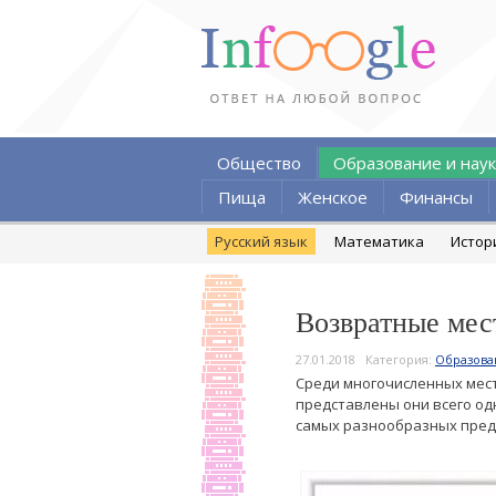
Общество
Образование и наук
Пища
Женское
Финансы
Русский язык
Математика
Истор
Возвратные мес
27.01.2018
Категория:
Образова
Среди многочисленных мест
представлены они всего о
самых разнообразных пред