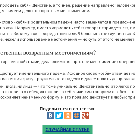
 приодеть себя». Действие, а точнее, решение направлено человеко
, мы имеем дело с возвратным местоимением.
то слово «себя» в родительном падеже часто заменяется в предлож
а «ся». Например, вместо «приодеть себя» говорят «приодеться», в
авить себя кому-то» — «представиться». В большинстве случаев тако
е, нежели использование местоимения — но суть от этого не меняет
йственны возвратным местоимениям?
которыми свойствами, делающими возвратное местоимение соверше
существует именительного падежа. Исходное слово «себя» отвечает н
склоняться сразу с родительного падежа и далее вплоть до предлож
 ни числа, ни лица — что тоже уникально. Действительно, это легко
на говорила о себе», «я говорил о себе» или «мы говорили о себе» — 
сохраняет неизменную форму, и это правило действует в любых при
Поделиться в соцсетях:
СЛУЧАЙНАЯ СТАТЬЯ