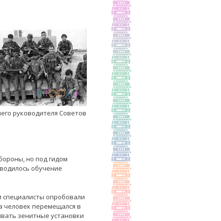
шего руководителя Советов
ороны, но под гидом
оводилось обучение
ши специалисты опробовали
ка человек перемещался в
ливать зенитные установки