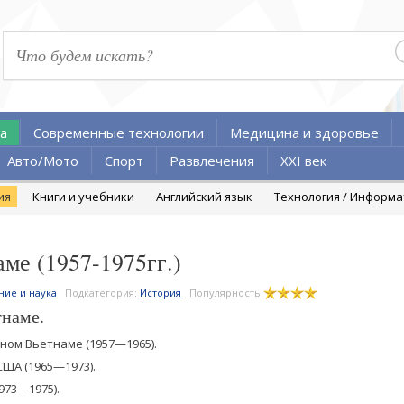
а
Современные технологии
Медицина и здоровье
Авто/Мото
Спорт
Развлечения
XXI век
ия
Книги и учебники
Английский язык
Технология / Информ
ме (1957-1975гг.)
ние и наука
Подкатегория:
История
Популярность
тнаме.
ном Вьетнаме (1957—1965).
ША (1965—1973).
973—1975).