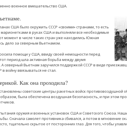
менно военное вмешательство США.
ьетнаме.
 планах США было окружить СССР «своими» странами, то есть
ы марионетками в руках США и выполняли все необходимые
тот момент в числе таких стран уже находились Южная
ось дело за северным Вьетнамом.
росила помощи у США, ввиду своей немощности перед
в тот период шла активная борьба между двумя
. А северный Вьетнам заручился поддержкой СССР в виде приезжав
 в войну ввязываться не стал.
ерикой. Как она проходила?
становлены советские центры ракетных войск противовоздушной об
м образом, была обеспечена воздушная безопасность, и при этом пр
етчиков.
спытания оружия и военных установок США и Советского Союза. На
ьбы. Сначала самолет противника сбивался, а потом в мгновение о
сто, тщательно скрытое от посторонних глаз. Для того, чтобы улав