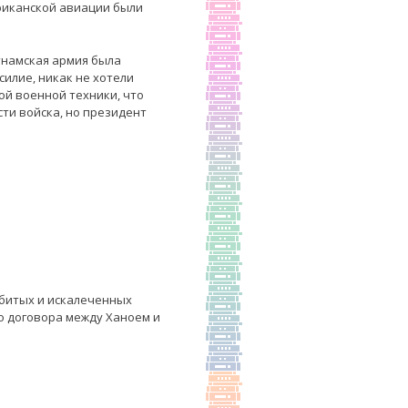
риканской авиации были
тнамская армия была
силие, никак не хотели
ой военной техники, что
ти войска, но президент
убитых и искалеченных
о договора между Ханоем и