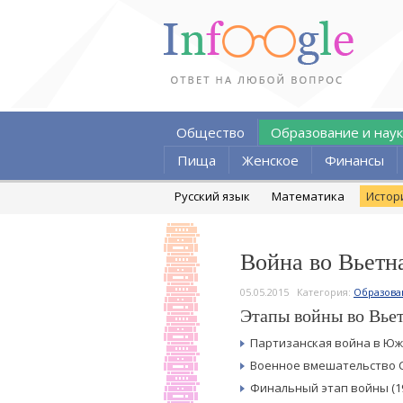
Общество
Образование и наук
Пища
Женское
Финансы
Русский язык
Математика
Истор
Война во Вьетна
05.05.2015
Категория:
Образова
Этапы войны во Вье
Партизанская война в Юж
Военное вмешательство С
Финальный этап войны (1