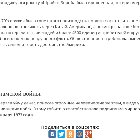
аводящуюся ракету «Шрайк». Борьба была ежедневная, потери аме
 70% оружия было советского производства, можно сказать, что вье
ально поставлялось через Китай. Американцы, несмотря на свое бес
йны потеряли тысячи людей и более 4500 единиц истребителей и друг
% всего военно-воздушного флота. Общественность требовала вывес
рязь лицом и терять достоинство Америки.
намской войны.
отеряла уйму денег, понесла огромные человеческие жертвы, в виде 
риканских войск. Этому событию способствовало подписание мирног
января 1973 года.
Поделиться в соцсетях: