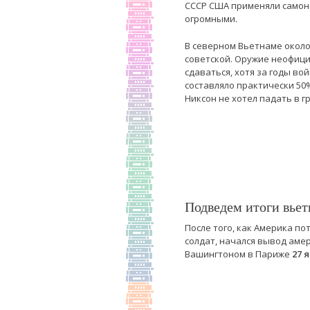
СССР США применяли самон
огромными.
В северном Вьетнаме около
советской. Оружие неофици
сдаваться, хотя за годы во
составляло практически 50
Никсон не хотел падать в г
Подведем итоги вьет
После того, как Америка п
солдат, начался вывод аме
Вашингтоном в Париже
27 