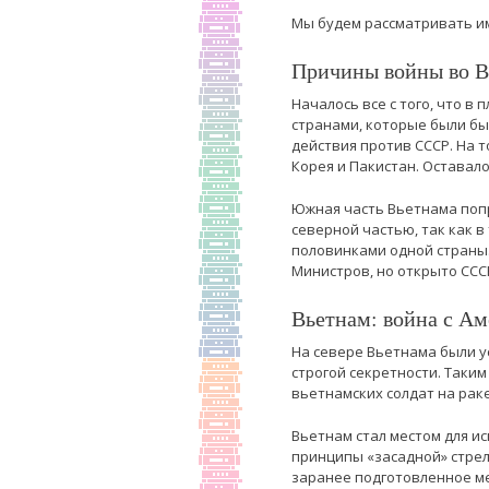
Мы будем рассматривать и
Причины войны во В
Началось все с того, что в
странами, которые были б
действия против СССР. На 
Корея и Пакистан. Оставал
Южная часть Вьетнама поп
северной частью, так как 
половинками одной страны
Министров, но открыто СССР
Вьетнам: война с Ам
На севере Вьетнама были у
строгой секретности. Таки
вьетнамских солдат на рак
Вьетнам стал местом для и
принципы «засадной» стрел
заранее подготовленное ме