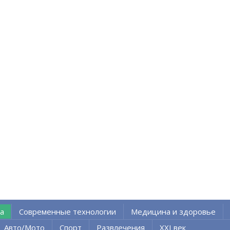
а
Современные технологии
Медицина и здоровье
Авто/Мото
Спорт
Развлечения
XXI век