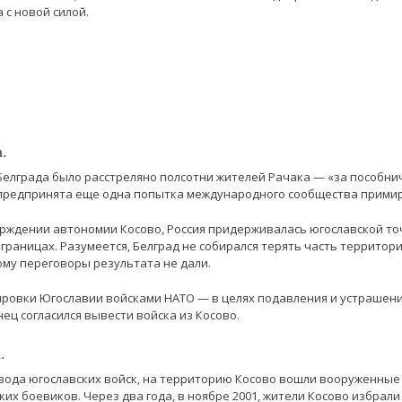
 с новой силой.
.
 Белграда было расстреляно полсотни жителей Рачака — «за пособни
предпринята еще одна попытка международного сообщества примир
рждении автономии Косово, Россия придерживалась югославской то
границах. Разумеется, Белград не собирался терять часть территори
му переговоры результата не дали.
ровки Югославии войсками НАТО — в целях подавления и устрашени
нец согласился вывести войска из Косово.
.
вывода югославских войск, на территорию Косово вошли вооруженные
их боевиков. Через два года, в ноябре 2001, жители Косово избрали