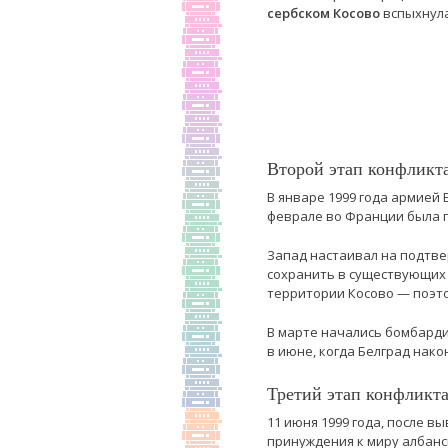
сербском Косово
вспыхнула
Второй этап конфликта
В январе 1999 года армией
феврале во Франции была 
Запад настаивал на подтве
сохранить в существующих 
территории Косово — поэто
В марте начались бомбарди
в июне, когда Белград нако
Третий этап конфликта
11 июня 1999 года, после 
принуждения к миру албанск