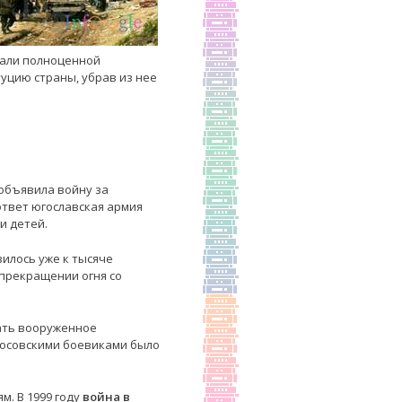
вали полноценной
уцию страны, убрав из нее
 объявила войну за
ответ югославская армия
и детей.
зилось уже к тысяче
 прекращении огня со
ать вооруженное
 косовскими боевиками было
м. В 1999 году
война в