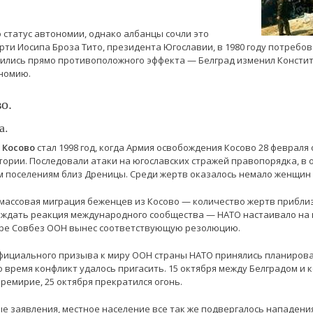
о статус автономии, однако албанцы сочли это
рти Иосипа Броза Тито, президента Югославии, в 1980 году потребо
ились прямо противоположного эффекта — Белград изменил Констит
ономию.
о.
а.
 Косово
стал 1998 год, когда Армия освобождения Косово 28 февраля
ории. Последовали атаки на югославских стражей правопорядка, в 
м поселениям близ Дреницы. Среди жертв оказалось немало женщин 
ь массовая миграция беженцев из Косово — количество жертв прибли
я ждать реакция международного сообщества — НАТО настаивало на
ябре Совбез ООН вынес соответствующую резолюцию.
официального призыва к миру ООН страны НАТО принялись планиров
о время конфликт удалось пригасить. 15 октября между Белградом и
емирие, 25 октября прекратился огонь.
е заявления, местное население все так же подвергалось нападения