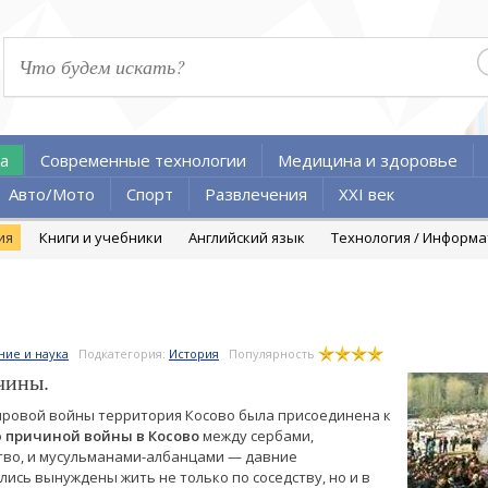
а
Современные технологии
Медицина и здоровье
Авто/Мото
Спорт
Развлечения
XXI век
ия
Книги и учебники
Английский язык
Технология / Информ
ние и наука
Подкатегория:
История
Популярность
чины.
ировой войны территория Косово была присоединена к
о
причиной войны в Косово
между сербами,
во, и мусульманами-албанцами — давние
ись вынуждены жить не только по соседству, но и в