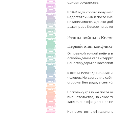
одном государстве.
В 1974 году Косово получил
недостаточным и после сме
независимости. Однако доб
даже право Косово на авт
Этапы войны в Косов
Первый этап конфликт
Отправной точкой
войны в
освобождение своей террит
нанесла удары по косовски
К осени 1998 года началас
человек. Не заставила себ
стороны Белграда, в сент
Поскольку сразу же после 
вмешательство, на какое-т
заключено официальное пер
Но несмотря на официальны