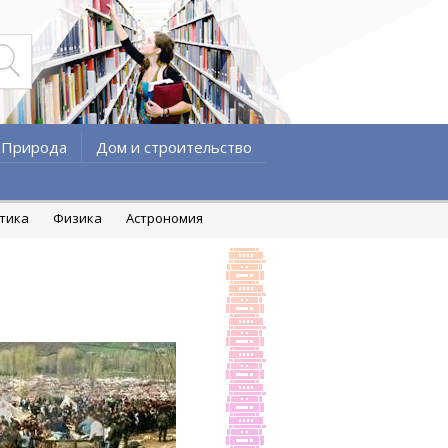
Природа
Дом и строительство
атика
Физика
Астрономия