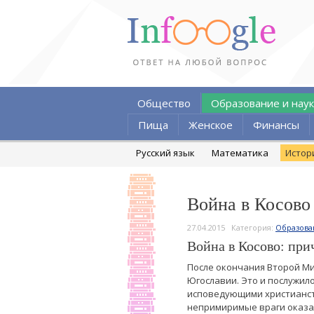
Общество
Образование и наук
Пища
Женское
Финансы
Русский язык
Математика
Истор
Война в Косово
27.04.2015
Категория:
Образова
Война в Косово: при
После окончания Второй М
Югославии. Это и послужил
исповедующими христианст
непримиримые враги оказал