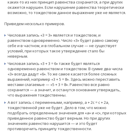
каких-то из них принцип равенства сохранится, а при других
окажется нарушен. Если нарушение равенства теоретически
возможно, то тождеством данное выражение уже не является.
Приведем несколько примеров.
Числовая запись «3 = 3» является и тождеством, и
равенством одновременно. Число «3» будет равно самому
себе и в частном, и в глобальном случае — не существует
условий, при которых такое утверждение стало бы
неверным.
Числовая запись «3 + 3 = 6» также будет являться
одновременно равенством и тождеством. В сумме два числа
«3» всегда дадут «6». То же самое касается более сложных
выражений, например «3 + 5 = 8». Здесь можно переставить
местами слагаемые — «5 + 3 = 8». Равенство все равно
сохранится — а значит, и останутся основания утверждать,
что выражения тождественны.
А вот запись с переменными, например, а + 2с = с + 2а,
тождественной уже не будет. Дело в том, что можно
подобрать определенные значения для «а» и «с», при которых
приведенное равенство будет верным. Но при других
значениях равенство нарушится — и это будет
противоречить принципу тождественности.