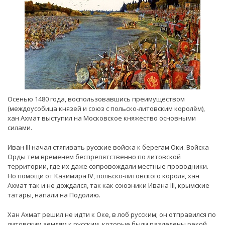
Осенью 1480 года, воспользовавшись преимуществом
(междоусобица князей и союз с польско-литовским королём),
хан Ахмат выступил на Московское княжество основными
силами.
Иван III начал стягивать русские войска к берегам Оки. Войска
Орды тем временем беспрепятственно по литовской
территории, где их даже сопровождали местные проводники.
Но помощи от Казимира IV, польско-литовского короля, хан
Ахмат так и не дождался, так как союзники Ивана III, крымские
татары, напали на Подолию.
Хан Ахмат решил не идти к Оке, в лоб русским; он отправился по
литовским землям к русским, которые были разделены рекой