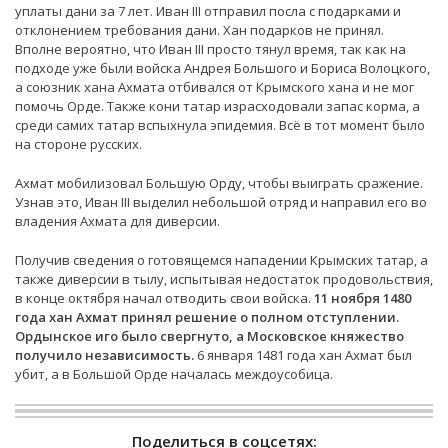
уплаты дани за 7 лет. Иван III отправил посла с подарками и
отклонением требования дани. Хан подарков не принял.
Вполне вероятно, что Иван III просто тянул время, так как на
подходе уже были войска Андрея Большого и Бориса Волоцкого,
а союзник хана Ахмата отбивался от Крымского хана и не мог
помочь Орде. Также кони татар израсходовали запас корма, а
среди самих татар вспыхнула эпидемия. Всё в тот момент было
на стороне русских.
Ахмат мобилизовал Большую Орду, чтобы выиграть сражение.
Узнав это, Иван III выделил небольшой отряд и направил его во
владения Ахмата для диверсии.
Получив сведения о готовящемся нападении Крымских татар, а
также диверсии в тылу, испытывая недостаток продовольствия,
в конце октября начал отводить свои войска.
11 ноября 1480
года хан Ахмат принял решение о полном отступлении.
Ордынское иго было свергнуто, а Московское княжество
получило независимость.
6 января 1481 года хан Ахмат был
убит, а в Большой Орде началась междоусобица.
Поделиться в соцсетях: