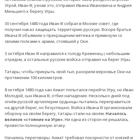
Угрой. Иван III, узнав это, отправил Ивана Ивановича и Андрея
Меньшего к берегу Угры.
30 сентября 1480 года Иван III собрал в Москве совет, где
получил наказ защищать территорию русскую. Вскоре братья
Ивана III объявили о прекращении мятежа и примкнули со
своими полками к армии, стоявшей у Оки.
3 октября Иван III направился к голоду Кременец с небольшим
отрядом, а остальные русские войска отправил на берег Угры.
Татары, чтобы прикрыть свой тыл, разорили верховье Оки на
протяжении 100 километров.
8 октября 1480 года хан Ахмат попытался перейти Угру, но Иван
Молодой, сын Ивана III, отбил нападение. Несколько дней под
огнём русской артиллерии ордынцы пытались переправиться
на другой берег, но безуспешно. Войска Ивана III организовали
оборону на своём берегу, татары стали на своём.
Началось
великое «стояние на Угре».
Ни одна из сторон не решалась
провести полноценную атаку.
Начались переговоры. Ахмат требовал покорности от князей и