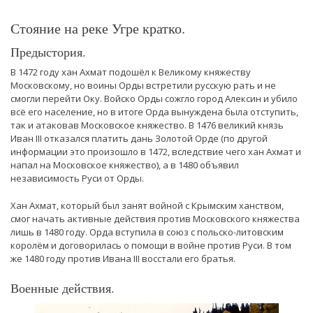
Стояние на реке Угре кратко.
Предыстория.
В 1472 году хан Ахмат подошёл к Великому княжеству
Московскому, но воины Орды встретили русскую рать и не
смогли перейти Оку. Войско Орды сожгло город Алексин и убило
всё его население, но в итоге Орда вынуждена была отступить,
так и атаковав Московское княжество. В 1476 великий князь
Иван III отказался платить дань Золотой Орде (по другой
информации это произошло в 1472, вследствие чего хан Ахмат и
напал на Московское княжество), а в 1480 объявил
независимость Руси от Орды.
Хан Ахмат, который был занят войной с Крымским ханством,
смог начать активные действия против Московского княжества
лишь в 1480 году. Орда вступила в союз с польско-литовским
королём и договорилась о помощи в войне против Руси. В том
же 1480 году против Ивана III восстали его братья.
Военные действия.