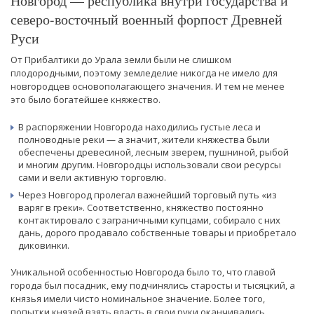
Новгород — республика внутри государства и
северо-восточный военный форпост Древней
Руси
От Прибалтики до Урала земли были не слишком
плодородными, поэтому земледелие никогда не имело для
новгородцев основополагающего значения. И тем не менее
это было богатейшее княжество.
В распоряжении Новгорода находились густые леса и
полноводные реки — а значит, жители княжества были
обеспечены древесиной, лесным зверем, пушниной, рыбой
и многим другим. Новгородцы использовали свои ресурсы
сами и вели активную торговлю.
Через Новгород пролегал важнейший торговый путь «из
варяг в греки». Соответственно, княжество постоянно
контактировало с заграничными купцами, собирало с них
дань, дорого продавало собственные товары и приобретало
диковинки.
Уникальной особенностью Новгорода было то, что главой
города был посадник, ему подчинялись старосты и тысяцкий, а
князья имели чисто номинальное значение. Более того,
попытки князей взять власть в свои руки оканчивались