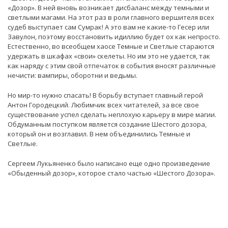
«Дозор». В ней вновь возникает дисбаланс между темными и
светлыми магами. На этот раз в роли главного вершителя всех
судеб выступает сам Сумрак! А это вам не какие-то Гесер или
Завулон, поэтому восстановить идиллию будет ох как непросто.
Естественно, во всеобщем хаосе Темные и Светлые стараются
удержать в шкафах «свои» скелеты. Но им это не удается, так
как наряду с этим свой отпечаток в события вносят различные
нечисти: вампиры, оборотни и ведьмы.
Но мир-то нужно спасать! В борьбу вступает главный герой
Антон Городецкий. Любимчик всех читателей, за все свое
существование успел сделать неплохую карьеру в мире магии.
Обдуманным поступком является создание Шестого дозора,
который он и возглавил. В нем объединились Темные и
Светлые.
Сергеем Лукьяненко было написано еще одно произведение
«Обыденный дозор», которое стало частью «Шестого Дозора».