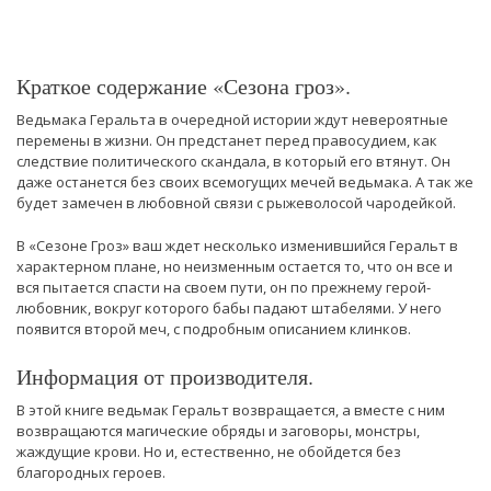
Краткое содержание «Сезона гроз».
Ведьмака Геральта в очередной истории ждут невероятные
перемены в жизни. Он предстанет перед правосудием, как
следствие политического скандала, в который его втянут. Он
даже останется без своих всемогущих мечей ведьмака. А так же
будет замечен в любовной связи с рыжеволосой чародейкой.
В «Сезоне Гроз» ваш ждет несколько изменившийся Геральт в
характерном плане, но неизменным остается то, что он все и
вся пытается спасти на своем пути, он по прежнему герой-
любовник, вокруг которого бабы падают штабелями. У него
появится второй меч, с подробным описанием клинков.
Информация от производителя.
В этой книге ведьмак Геральт возвращается, а вместе с ним
возвращаются магические обряды и заговоры, монстры,
жаждущие крови. Но и, естественно, не обойдется без
благородных героев.