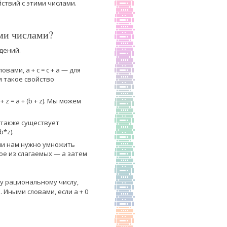
ствий с этими числами.
ми числами?
дений.
ами, а + с = с + а — для
я такое свойство
z = a + (b + z). Мы можем
 также существует
b*z).
ли нам нужно умножить
ое из слагаемых — а затем
у рациональному числу,
. Иными словами, если а + 0