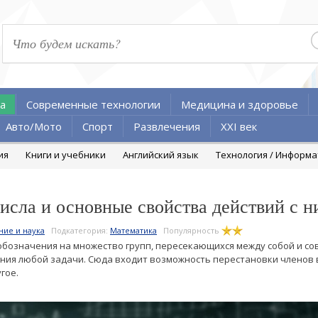
а
Современные технологии
Медицина и здоровье
Авто/Мото
Спорт
Развлечения
XXI век
ия
Книги и учебники
Английский язык
Технология / Информ
исла и основные свойства действий с н
ние и наука
Подкатегория:
Математика
Популярность
обозначения на множество групп, пересекающихся между собой и с
ния любой задачи. Сюда входит возможность перестановки членов 
гое.