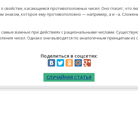
о свойстве, касающемся противоположных чисел. Оно гласит, что л
м знаком, которое ему противоположно — например, а и –а. Сложени
 самые важные при действиях с рациональными числами. Существую
ления чисел. Однако они выводятся по аналогичным принципам из с
Поделиться в соцсетях:
СЛУЧАЙНАЯ СТАТЬЯ