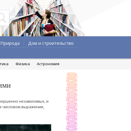
Природа
Дом и строительство
атика
Физика
Астрономия
ими
овершенно независимых, и
в числовом выражении,