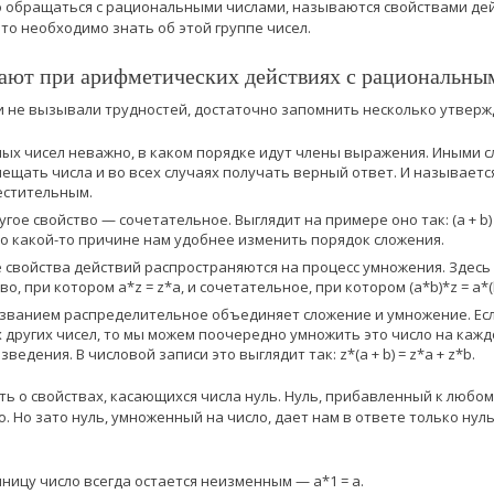
 обращаться с рациональными числами, называются свойствами дей
то необходимо знать об этой группе чисел.
тают при арифметических действиях с рациональны
 не вызывали трудностей, достаточно запомнить несколько утверж
х чисел неважно, в каком порядке идут члены выражения. Иными слов
щать числа и во всех случаях получать верный ответ. И называетс
естительным.
ое свойство — сочетательное. Выглядит на примере оно так: (a + b) + 
по какой-то причине нам удобнее изменить порядок сложения.
свойства действий распространяются на процесс умножения. Здесь
, при котором a*z = z*a, и сочетательное, при котором (a*b)*z = a*(
азванием распределительное объединяет сложение и умножение. Ес
х других чисел, то мы можем поочередно умножить это число на кажд
едения. В числовой записи это выглядит так: z*(a + b) = z*a + z*b.
ь о свойствах, касающихся числа нуль. Нуль, прибавленный к любом
. Но зато нуль, умноженный на число, дает нам в ответе только нуль
ницу число всегда остается неизменным — а*1 = а.