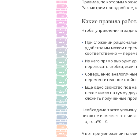
Правила, по которым можно
Рассмотрим поподробнее, ч
Какие правила рабо
Чтобы упражнения и задачи
При сложении рациональны
удобства мы можем переме
соответственно — перем
Из него прямо выходит друг
переносить скобки, если 
Совершенно аналогичные 
переместительное свойство
Еще одно свойство под н
некое число на сумму дву
сложить полученные произв
Необходимо также упомянут
никак не изменяет это число
= а, то а*0 = 0.
А вот при умножении на еди