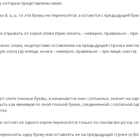
л, которые представлены ниже:
вы й, ъ, ь, то эти буквы не переносятся, а остаются с предыдущей бук
зя отрывать от корня слова (прис-лонить – неверно, правильно – при-
еренос слова, недопустимо оставление на предыдущей строчке или п
ю слога (зр-елище, кн-ига – неверно, правильно – зре-лище, кни-га);
уют слоги гласные буквы, а начинаются они с согласных, значит на о
ть как минимум по оной гласной букве, соединенной с согласной (цв
ть);
 состоят из одного корня переносятся только по слогам (во-ро-на, со-
 переносить одну букву или оставлять ее на предыдущей строке (о-бл