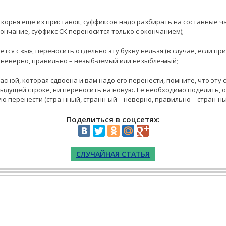
 корня еще из приставок, суффиксов надо разбирать на составные ч
окончание, суффикс СК переносится только с окончанием);
ается с «ы», переносить отдельно эту букву нельзя (в случае, если п
– неверно, правильно – незыб-лемый или незыбле-мый;
гласной, которая сдвоена и вам надо его перенести, помните, что эт
дыдущей строке, ни переносить на новую. Ее необходимо поделить, 
ю перенести (стра-нный, странн-ый – неверно, правильно – стран-ны
Поделиться в соцсетях:
СЛУЧАЙНАЯ СТАТЬЯ