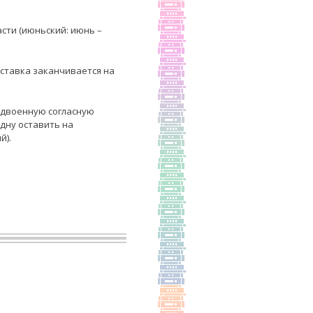
асти (июньский: июнь –
риставка заканчивается на
у сдвоенную согласную
одну оставить на
й).