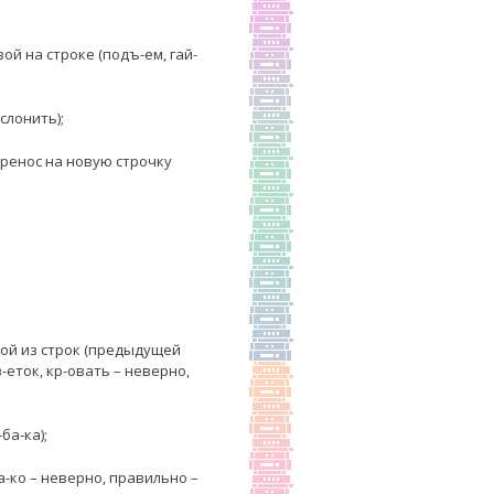
вой на строке (подъ-ем, гай-
слонить);
еренос на новую строчку
дной из строк (предыдущей
-еток, кр-овать – неверно,
ба-ка);
а-ко – неверно, правильно –