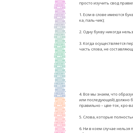
просто изучить свод прави
1. Если в слове имеются бук
ка, паль-чик);
2. Одну букву никогда нель
3. Когда осуществляется п
часть слова, не составляющу
4. Все мы знаем, что образ
или последующей) должно бы
правильно – цве-ток, кро-ва
5. Слова, которые полностью
6. Ни в коем случае нельзя