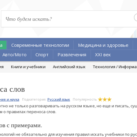
а
Современные технологии
Медицина и здоровье
Авто/Мото
Спорт
Развлечения
XXI век
ия
Книги и учебники
Английский язык
Технология / Информ
са слов
ние и наука
Подкатегория:
Русский язык
Популярность
отно не только разговаривать на русском языке, но еще и писать, 
м о правилах переноса слов.
ов с примерами.
ологий не обязательно для изучения правил искать учебники по рус