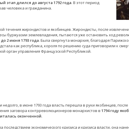
ый этап длился до августа 1792 года
. В этот период
ав человека и гражданина.
ой течения жирондистов и якобинцев. Жирондисты, после извлечен
есы буржуазии землевладения, пытаются уже остановить ход револ
 до 2 июня 1793 года
. Была свергнута монархия, благодаря Парижск
дстала как республика, короля по решению суда приговорили к сме
ной орган управления Французской Республикой.
 недолго, в июне 1793 года власть перешла в руки якобинцев, посл
вления заговора контрреволюционеров-монархистов в
1794 году яко
читалась оконченной
.
а последствием экономического кризиса и кризиса власти, она нан