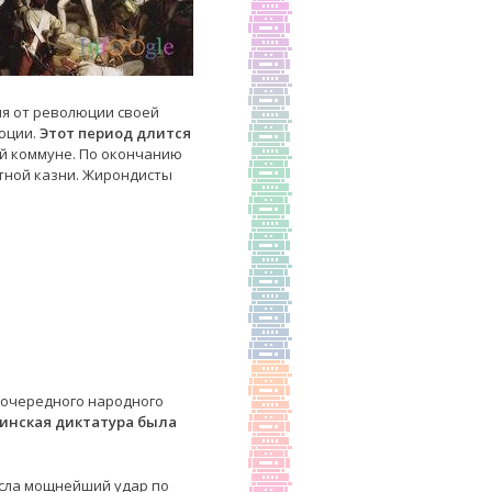
ия от революции своей
юции.
Этот период длится
ой коммуне. По окончанию
ртной казни. Жирондисты
е очередного народного
бинская диктатура была
есла мощнейший удар по