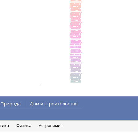
Природа
Дом и строительство
атика
Физика
Астрономия