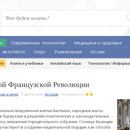
а
Современные технологии
Медицина и здоровье
Авто/Мото
Спорт
Развлечения
XXI век
ия
Книги и учебники
Английский язык
Технология / Информ
ой Французской Революции
ние и наука
Подкатегория:
История
Популярность
произошло вооруженное взятие Бастилии
, народные массы
е буржуазии в решении политических и законодательных
ытку свержения Учредительного собрания. Столица Франции
 участвуют в создании национальной гвардии, как способа