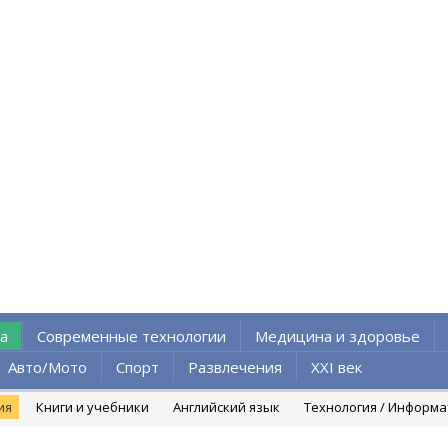
а
Современные технологии
Медицина и здоровье
Авто/Мото
Спорт
Развлечения
XXI век
ия
Книги и учебники
Английский язык
Технология / Информ