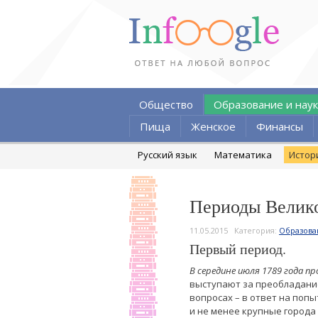
Общество
Образование и наук
Пища
Женское
Финансы
Русский язык
Математика
Истор
Периоды Велик
11.05.2015
Категория:
Образова
Первый период.
В середине июля 1789 года 
выступают за преобладани
вопросах – в ответ на поп
и не менее крупные города