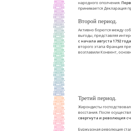
народного ополчения.
Перв
принимается Декларация пр
Второй период.
Активно борются между соб
выгоды, представляя интер
с начала августа 1792 года
второго этапа Франция пре
возглавили Конвент, основ
Третий период.
Жирондисты господствовали
восстания. После осущест
свергнута и революция с
Буржуазная революция стал