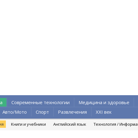
а
Современные технологии
Медицина и здоровье
Авто/Мото
Спорт
Развлечения
XXI век
ия
Книги и учебники
Английский язык
Технология / Информ