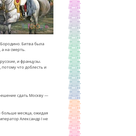
 Бородино. Битва была
 а на смерть.
русские, и французы.
 потому что доблесть и
 решение сдать Москву —
е больше месяца, ожидая
мператор Александр I не