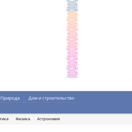
Природа
Дом и строительство
атика
Физика
Астрономия