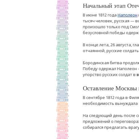
Начальный этап Оте
В июне 1812 года
Наполеон
тысяч человек, русская — в
произошло только под Смол
безусловной победы одержа
В конце лета, 26 августа,
отчаянной, русские солдаты
Бородинская битва продолжа
Победу одержал Наполеон —
упорство русских солдат в
в
Оставление Москвы и
В сентябре 1812 года в Фи
необходимость вынуждала по
На следующий день после со
предложений о переговорах
собирался предлагать врагу