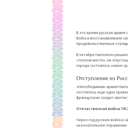
В это время русская армия 
Войска восстанавливали си
продовольственные отряды
В октябре Наполеон решилс
«теплом месте», не опуст
города состоялось новое с
Отступление из Росс
«Непобедимая» армия Напол
состоялось еще одно сраже
французских солдат смогли 
Отечественная война 1812
Через год русские войска 
окончательное поражение Н