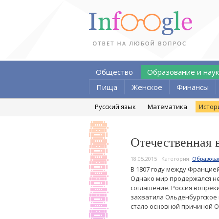
Общество
Образование и наук
Пища
Женское
Финансы
Русский язык
Математика
Истор
Отечественная 
18.05.2015
Категория:
Образова
В 1807 году между Францие
Однако мир продержался не
соглашение. Россия вопрек
захватила Ольденбургское г
стало основной причиной О