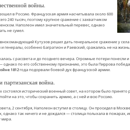
чественной войны.
вошел в Россию. Французская армия насчитывала около 600
сего 240 тысяч, поэтому крупное сражение с захватчиком
енском. Наполеон имел значительный перевес, однако
ть не сумел.
 главнокомандующий Кутузов решил дать генеральное сражение у села
 и генералы, особенно Багратион и Раевский, сражались не на жизнь,
лась с рассвета и до позднего вечера. Огромные потери понесли и 
 однако по его собственному признанию, это была Пиррова победа,
ойне 1812
года подорвали боевой дух французской армии.
 партизанская война.
лях состоялся исторический военный совет, на котором было принято
йти на это, чтобы сохранить армию, а с ней и всю Россию.
вета, 2 сентября, Наполеон вступил в столицу. Он просидел в Москв
, однако так ничего и не дождался — столица полыхала в пожарах, и
 мира.