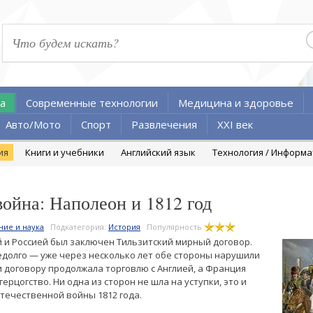
а
Современные технологии
Медицина и здоровье
Авто/Мото
Спорт
Развлечения
XXI век
ия
Книги и учебники
Английский язык
Технология / Информ
война: Наполеон и 1812 год
ние и наука
Подкатегория:
История
Популярность
й и Россией был заключен Тильзитский мирный договор.
долго — уже через несколько лет обе стороны нарушили
и договору продолжала торговлю с Англией, а Франция
ерцогство. Ни одна из сторон не шла на уступки, это и
течественной войны 1812 года.