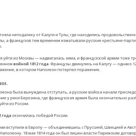
стояла неподалеку от Калуги и Тулы, где находились продовольствен
лы, а французов тем временем изматывали русские крестьяне-парти
.
я уйти из Москвы — надвигалась зима, и французской армии тоже т
ошенном
войной 1812 года
. Французы двинулись на Калугу — однако 1
ражение, в котором Наполеон потерпел поражение.
ии.
еона была вынуждена отступать, а русские войска начали преследо
ние у реки Березина, где французская армия была окончательно раз
уйти из России.
 года
окончилась победой России.
сами вступили в Европу — объединившись с Пруссией, Швецией и Авст
аполеону. 18 мая 1814 года он был лишен власти Парижским договор