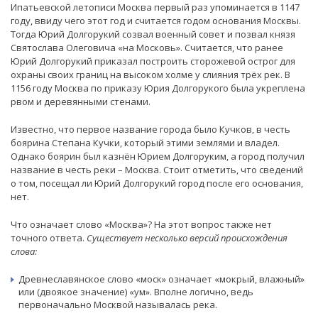
Ипатьевской летописи Москва первый раз упоминается в 1147
году, ввиду чего этот год и считается годом основания Москвы.
Тогда Юрий Долгорукий созвал военный совет и позвал князя
Святослава Олеговича «на Московь». Считается, что ранее
Юрий Долгорукий приказал построить сторожевой острог для
охраны своих границ на высоком холме у слияния трёх рек. В
1156 году Москва по приказу Юрия Долгорукого была укреплена
рвом и деревянными стенами.
Известно, что первое название города было Кучков, в честь
боярина Степана Кучки, который этими землями и владел.
Однако боярин был казнён Юрием Долгоруким, а город получил
название в честь реки – Москва. Стоит отметить, что сведений
о том, посещал ли Юрий Долгорукий город после его основания,
нет.
Что означает слово «Москва»? На этот вопрос также нет
точного ответа.
Существует несколько версий происхождения
слова:
Древнеславянское слово «моск» означает «мокрый, влажный»
или (двоякое значение) «ум». Вполне логично, ведь
первоначально Москвой называлась река.