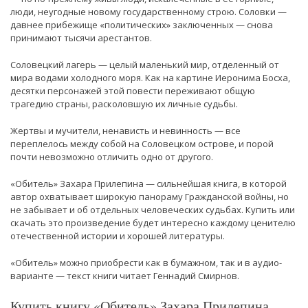
люди, неугодные новому государственному строю. Соловки —
давнее прибежище «политических» заключенных — снова
принимают тысячи арестантов.
Соловецкий лагерь — целый маленький мир, отделенный от
мира водами холодного моря. Как на картине Иеронима Босха,
десятки персонажей этой повести переживают общую
трагедию страны, расколовшую их личные судьбы.
Жертвы и мучители, ненависть и невинность — все
переплелось между собой на Соловецком острове, и порой
почти невозможно отличить одно от другого.
«Обитель» Захара Прилепина — сильнейшая книга, в которой
автор охватывает широкую панораму Гражданской войны, но
не забывает и об отдельных человеческих судьбах. Купить или
скачать это произведение будет интересно каждому ценителю
отечественной истории и хорошей литературы.
«Обитель» можно приобрести как в бумажном, так и в аудио-
варианте — текст книги читает Геннадий Смирнов.
Купить книгу «Обитель» Захара Прилепина.