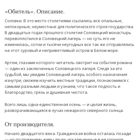
«Обитель». Описание.
Соловки. В это место столетиями ссылались все опальные,
непокорные, неуместные для политического строя государства.
В двадцатых годах прошлого столетия Соловецкий монастырь
перевоплотился в Соловецкий лагерь — но суть его не
изменилась, сотни и тысячи неугодных все так же отправлялись
на этот суровый и неприветливый остров в Белом море.
Артем, глазами которого читатель смотрит на события романа
— один из заключенных Соловецкого лагеря. Следя за его
судьбой, мы увидим Соловецкий лагерь особого назначения
изнутри, сможем изучить местные традиции, познакомимся с
самыми разными людьми и узнаем, что такое подлость и
благородство, грязь и душевная чистота.
Всего лишь одна-единственная осень — и целая жизнь,
разворачивающаяся в лучах нежаркого северного солнца.
От производителя.
Начало двадцатого века. Гражданская война осталась позади
— но по-прежнему живы люди, искалеченные в ее горниле,