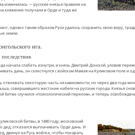
ма изменилась — русские князья правили на
на княжение получали в Орде и туда же
ант, однако таким образом Руси удалось сохранить свою веру, трад
ые земли.
нгольского ига.
е последствия.
рда начала слабеть изнутри, и князь Дмитрий Донской, уловив перем
ивать дань, он схлестнулся с войском Мамая на Куликовом поле и о
сь отвоевать некоторую часть независимости, но через два года мо
ша, совершившего жестокие набеги на русские города. Князья сно
ой битве случился «психологический перелом», и теперь освобождени
Куликовской битвы, в 1480 году, московский
 его дед, отказался выплачивать Орде дань. И
ед, двинул на Русь войска, чтобы покарать