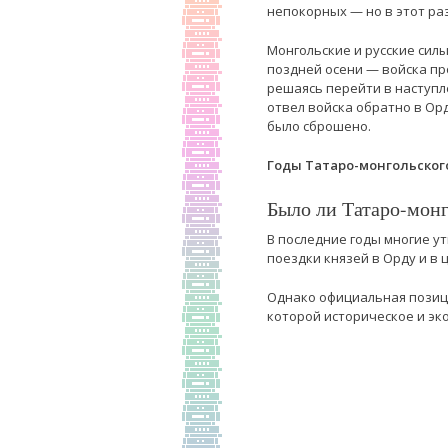
непокорных — но в этот ра
Монгольские и русские силы
поздней осени — войска пр
решаясь перейти в наступл
отвел войска обратно в Орд
было сброшено.
Годы Татаро-монгольского
Было ли Татаро-монг
В последние годы многие ут
поездки князей в Орду и в
Однако официальная позици
которой историческое и эк