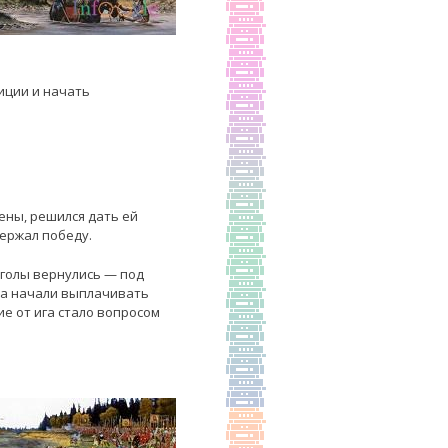
иции и начать
ены, решился дать ей
держал победу.
нголы вернулись — под
ва начали выплачивать
е от ига стало вопросом