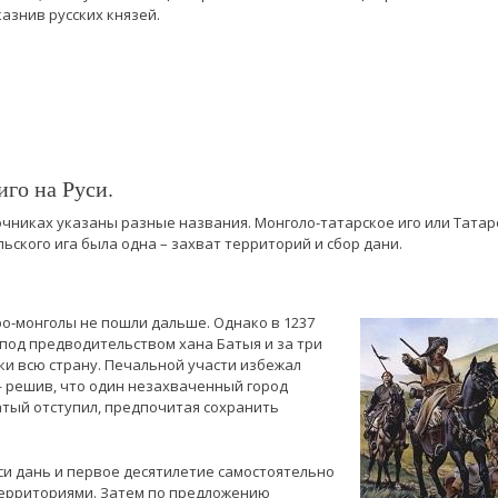
азнив русских князей.
иго на Руси.
очниках указаны разные названия. Монголо-татарское иго или Татаро
льского ига была одна – захват территорий и сбор дани.
ро-монголы не пошли дальше. Однако в 1237
 под предводительством хана Батыя и за три
ки всю страну. Печальной участи избежал
 решив, что один незахваченный город
Батый отступил, предпочитая сохранить
си дань и первое десятилетие самостоятельно
ерриториями. Затем по предложению