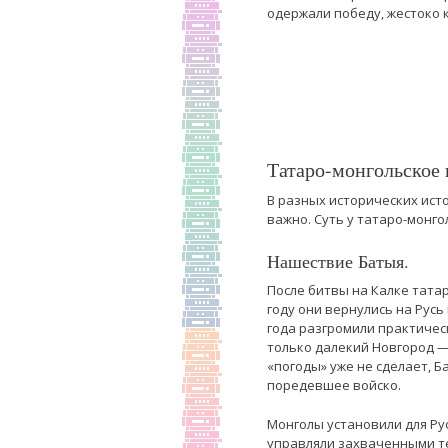
одержали победу, жестоко к
Татаро-монгольское 
В разных исторических ист
важно. Суть у татаро-монго
Нашествие Батыя.
После битвы на Калке тата
году они вернулись на Русь
года разгромили практичес
только далекий Новгород —
«погоды» уже не сделает, 
поредевшее войско.
Монголы установили для Ру
управляли захваченными т