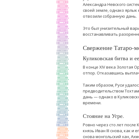
Александра Невского систе
своей земле, однако ярлык 
отвозили собранную дань.
Это был унизительный вари
восстанавливать разоренн
Свержение Татаро-мо
Куликовская битва и е
В конце XIV века Золотая О
отпор. Отказавшись выплач
Таким образом, Руси удало
предводительством Тохтамы
дань — однако в Куликовск
времени.
Стояние на Угре.
Ровно через сто лет после 
князь Иван III снова, как и
снова монгольский хан, Ахм