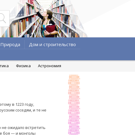
Природа
Дом и строительство
атика
Физика
Астрономия
тому в 1223 году,
сским соседям, и те не
о не ожидало встретить
е боя — и монголы