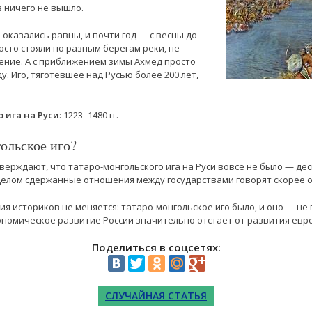
з ничего не вышло.
 оказались равны, и почти год — с весны до
осто стояли по разным берегам реки, не
ение. А с приближением зимы Ахмед просто
у. Иго, тяготевшее над Русью более 200 лет,
 ига на Руси
: 1223 -1480 гг.
ольское иго?
верждают, что татаро-монгольского ига на Руси вовсе не было — дес
 целом сдержанные отношения между государствами говорят скорее о
я историков не меняется: татаро-монгольское иго было, и оно — не 
ономическое развитие России значительно отстает от развития евро
Поделиться в соцсетях:
СЛУЧАЙНАЯ СТАТЬЯ