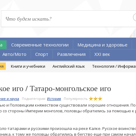
а
Современные технологии
Медицина и здоровье
Авто/Мото
Спорт
Развлечения
XXI век
ия
Книги и учебники
Английский язык
Технология / Информ
ое иго / Татаро-монгольское иго
ние и наука
Подкатегория:
История
Популярность
усью и Половецким княжеством существовали хорошие отношения. Поэ
со стороны Империи монголов, половцы обратились за помощью к ру
оло-татарами и русскими произошла на реке Калке. Русское воинств
рника, к тому же половцы обратились в бегство еще при самом начал