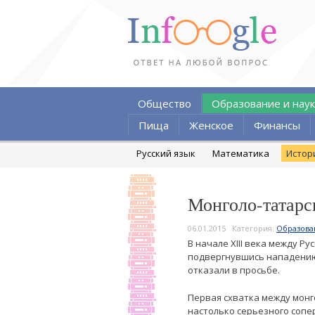
Общество
Образование и наук
Пища
Женское
Финансы
Русский язык
Математика
Истор
Монголо-татарск
06.01.2015
Категория:
Образова
В начале XIII века между Р
подвергнувшись нападению 
отказали в просьбе.
Первая схватка между монг
настолько серьезного сопе