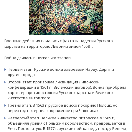
Военные действия начались с факта нападения Русского
царства на территорию Ливонии зимой 1558 г.
Война длилась в несколько этапов:
Первый этап. Русские войска завоевали Нарву, Дерпт и
другие города.
Второй этап: произошла ликвидация Ливонской
конфедерации в 1561 г. (Виленский договор). Война приобрела
характер противостояния Русского царства и Великого
княжества Литовского.
Третий этап. В 1563 г. русское войско покорило Полоцк, но
через год потерпело поражение при Чашниках.
Четвёртый этап. Великое княжество Литовское в 1569 г.,
объединяя усилия с Польским королевством, превращается в
Речь Посполитую. В 1577 г. русские войска ведут осаду Ревеля,