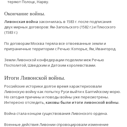
теряют Полоцк, Нарву.
Окончание войны.
Ливонская война
закончилась в 1583 г. после подписания
двух мирных договоров: Ям-Запольского (1582 г.) и Плюсского
(1583 г.)
По договорам Москва теряла все отвоеванные земли и
приграничные территории с Речью: Копорье, Ям, Ивангород.
Земли Ливонской конфедерации поделили меж Речью
Посполитой, Шведским и Датским королевствами.
Итоги Ливонской войны.
Российские историки долгое время характеризовали
Ливонскую войну как попытку Руси выйти к Балтийскому морю.
Но сегодня причины и поводы войны уже пересмотрены.
Интересно отследить,
каковы были итоги ливонской войны
.
Война стала концом существования Ливонского ордена.
Военные действия Ливонии спровоцировали изменение