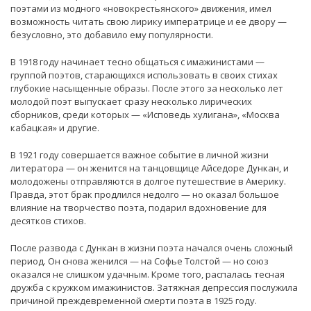
поэтами из модного «новокрестьянского» движения, имел
возможность читать свою лирику императрице и ее двору —
безусловно, это добавило ему популярности.
В 1918 году начинает тесно общаться с имажинистами —
группой поэтов, старающихся использовать в своих стихах
глубокие насыщенные образы. После этого за несколько лет
молодой поэт выпускает сразу несколько лирических
сборников, среди которых — «Исповедь хулигана», «Москва
кабацкая» и другие.
В 1921 году совершается важное событие в личной жизни
литератора — он женится на танцовщице Айседоре Дункан, и
молодожены отправляются в долгое путешествие в Америку.
Правда, этот брак продлился недолго — но оказал большое
влияние на творчество поэта, подарил вдохновение для
десятков стихов.
После развода с Дункан в жизни поэта начался очень сложный
период. Он снова женился — на Софье Толстой — но союз
оказался не слишком удачным. Кроме того, распалась тесная
дружба с кружком имажинистов. Затяжная депрессия послужила
причиной преждевременной смерти поэта в 1925 году.