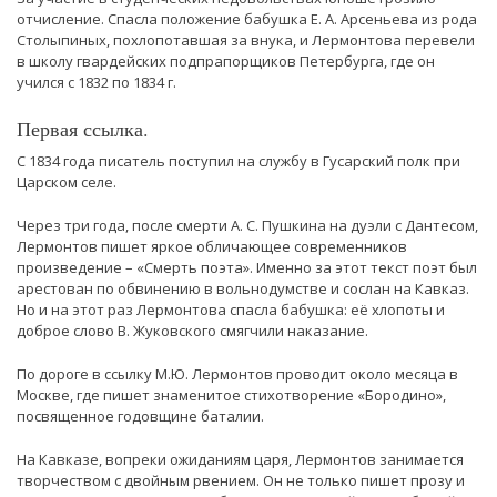
отчисление. Спасла положение бабушка Е. А. Арсеньева из рода
Столыпиных, похлопотавшая за внука, и Лермонтова перевели
в школу гвардейских подпрапорщиков Петербурга, где он
учился с 1832 по 1834 г.
Первая ссылка.
С 1834 года писатель поступил на службу в Гусарский полк при
Царском селе.
Через три года, после смерти А. С. Пушкина на дуэли с Дантесом,
Лермонтов пишет яркое обличающее современников
произведение – «Смерть поэта». Именно за этот текст поэт был
арестован по обвинению в вольнодумстве и сослан на Кавказ.
Но и на этот раз Лермонтова спасла бабушка: её хлопоты и
доброе слово В. Жуковского смягчили наказание.
По дороге в ссылку М.Ю. Лермонтов проводит около месяца в
Москве, где пишет знаменитое стихотворение «Бородино»,
посвященное годовщине баталии.
На Кавказе, вопреки ожиданиям царя, Лермонтов занимается
творчеством с двойным рвением. Он не только пишет прозу и