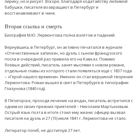
лирику, но и рисует. Вскоре, благодаря ходатайству любимой
бабушки, писателя возвращают в Петербург и
восстанавливают в чине.
Вторая ссылка и смерть
Биография М.Ю. Лермонтова полна взлётов и падений.
Вернувшись в Петербург, он активно печатался в журнале
«Отечественные записки», но дуэль с сыном французского
посла в очередной раз привела его на Кавказ. Помимо
боевых действий, писатель занят мыслями о новом романе,
отдельные главы из которого стали появляться ещё с 1837 года
– «Герой нашего времени». Именно он стал вершиной творения
Лермонтова. Роман вышел в свет в Петербурге в типографии
Глазунова (1840 год).
В Пятигорске, проходя лечение на водах, писатель встретился с
одним из своих прежних приятелей – Николаем Мартыновым.
Острый язык поэта в итоге стоил ему жизни: офицер вызвал
писателя на дуэль и 27 (15) июля 1841 г. Лермонтова не стало.
Литератор погиб, не достигнув 27 лет.