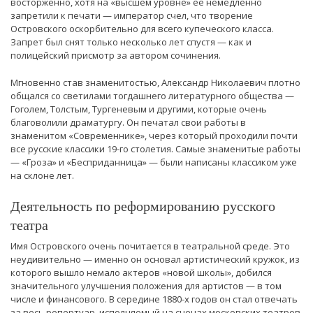
восторженно, хотя на «высшем уровне» ее немедленно
запретили к печати — император счел, что творение
Островского оскорбительно для всего купеческого класса.
Запрет был снят только несколько лет спустя — как и
полицейский присмотр за автором сочинения.
Мгновенно став знаменитостью, Александр Николаевич плотно
общался со светилами тогдашнего литературного общества —
Гоголем, Толстым, Тургеневым и другими, которые очень
благоволили драматургу. Он печатал свои работы в
знаменитом «Современнике», через который проходили почти
все русские классики 19-го столетия. Самые знаменитые работы
— «Гроза» и «Бесприданница» — были написаны классиком уже
на склоне лет.
Деятельность по реформированию русского
театра
Имя Островского очень почитается в театральной среде. Это
неудивительно — именно он основал артистический кружок, из
которого вышло немало актеров «новой школы», добился
значительного улучшения положения для артистов — в том
числе и финансового. В середине 1880-х годов он стал отвечать
за весь репертуар, исполняемый на сценах московских театров.