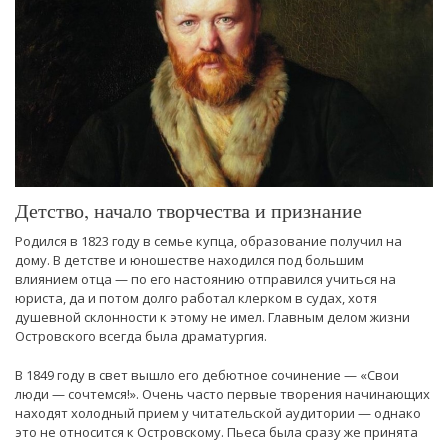
Детство, начало творчества и признание
Родился в 1823 году в семье купца, образование получил на
дому. В детстве и юношестве находился под большим
влиянием отца — по его настоянию отправился учиться на
юриста, да и потом долго работал клерком в судах, хотя
душевной склонности к этому не имел. Главным делом жизни
Островского всегда была драматургия.
В 1849 году в свет вышло его дебютное сочинение — «Свои
люди — сочтемся!». Очень часто первые творения начинающих
находят холодный прием у читательской аудитории — однако
это не относится к Островскому. Пьеса была сразу же принята