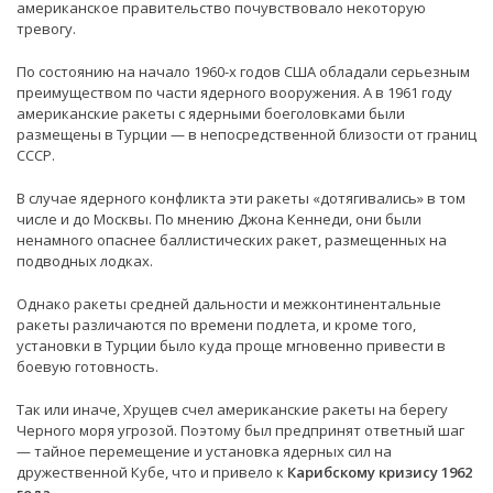
американское правительство почувствовало некоторую
тревогу.
По состоянию на начало 1960-х годов США обладали серьезным
преимуществом по части ядерного вооружения. А в 1961 году
американские ракеты с ядерными боеголовками были
размещены в Турции — в непосредственной близости от границ
СССР.
В случае ядерного конфликта эти ракеты «дотягивались» в том
числе и до Москвы. По мнению Джона Кеннеди, они были
ненамного опаснее баллистических ракет, размещенных на
подводных лодках.
Однако ракеты средней дальности и межконтинентальные
ракеты различаются по времени подлета, и кроме того,
установки в Турции было куда проще мгновенно привести в
боевую готовность.
Так или иначе, Хрущев счел американские ракеты на берегу
Черного моря угрозой. Поэтому был предпринят ответный шаг
— тайное перемещение и установка ядерных сил на
дружественной Кубе, что и привело к
Карибскому кризису 1962