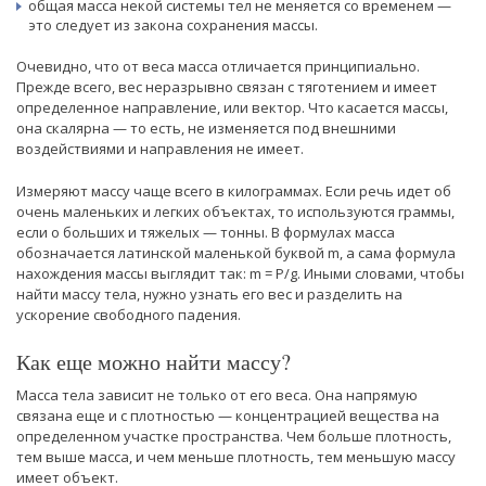
общая масса некой системы тел не меняется со временем —
это следует из закона сохранения массы.
Очевидно, что от веса масса отличается принципиально.
Прежде всего, вес неразрывно связан с тяготением и имеет
определенное направление, или вектор. Что касается массы,
она скалярна — то есть, не изменяется под внешними
воздействиями и направления не имеет.
Измеряют массу чаще всего в килограммах. Если речь идет об
очень маленьких и легких объектах, то используются граммы,
если о больших и тяжелых — тонны. В формулах масса
обозначается латинской маленькой буквой m, а сама формула
нахождения массы выглядит так: m = P/g. Иными словами, чтобы
найти массу тела, нужно узнать его вес и разделить на
ускорение свободного падения.
Как еще можно найти массу?
Масса тела зависит не только от его веса. Она напрямую
связана еще и с плотностью — концентрацией вещества на
определенном участке пространства. Чем больше плотность,
тем выше масса, и чем меньше плотность, тем меньшую массу
имеет объект.