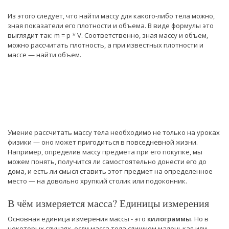
Из этого следует, что найти массу для какого-либо тела можно,
зная показатели его плотности и объема. В виде формулы это
выглядит так: m = p * V. Соответственно, зная массу и объем,
можно рассчитать плотность, а при известных плотности и
массе — найти объем.
Умение рассчитать массу тела необходимо не только на уроках
физики — оно может пригодиться в повседневной жизни.
Например, определив массу предмета при его покупке, мы
можем понять, получится ли самостоятельно донести его до
дома, и есть ли смысл ставить этот предмет на определенное
место — на довольно хрупкий столик или подоконник.
В чём измеряется масса? Единицы измерения
Основная единица измерения массы - это
килограммы
. Но в
некоторых случаях, если масса тела слишком маленькая или