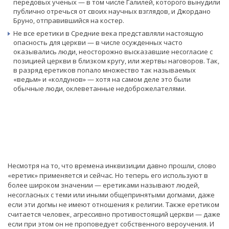
передовых ученых — в том числе Галилей, которого вынудили
публично отречься от своих научных взглядов, и Джордано
Бруно, отправившийся на костер.
Не все еретики в Средние века представляли настоящую
опасность для церкви — в числе осужденных часто
оказывались люди, неосторожно высказавшие несогласие с
позицией церкви в близком кругу, или жертвы наговоров. Так,
в разряд еретиков попало множество так называемых
«ведьм» и «колдунов» — хотя на самом деле это были
обычные люди, оклеветанные недоброжелателями.
Несмотря на то, что времена инквизиции давно прошли, слово
«еретик» применяется и сейчас. Но теперь его используют в
более широком значении — еретиками называют людей,
несогласных с теми или иными общепринятыми догмами, даже
если эти догмы не имеют отношения к религии. Также еретиком
считается человек, агрессивно противостоящий церкви — даже
если при этом он не проповедует собственного вероучения. И