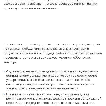
еще во 2 веке нашей эры — в средневековье гонения на них
просто достигли наивысшей точки.
Согласно определению, еретик — это вероотступник, который
не согласен с общепринятыми религиозными догмами и
предлагает собственный подход. Любопытно, что в буквальном
переводе с греческого языка слово «еретик» обозначает
«выбор».
С древних времен и до недавних пор еретики подвергались
официальному осуждению. В Средние века за еретические
утверждения можно было легко оказаться в застенках
инквизиции или даже на костре — католическая церковь
жестоко расправлялась со всеми несогласными.
Еретиками считались не только те, кто проповедовал
религиозное учение, отличающееся от позиции официальной
церкви. Среди средневековых еретиков оказалось много