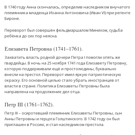
В 1740 году Анна скончалась, определив наследником внучатого
племянника младенца Иоанна Антоновича (Иван VI) при регенте
Бироне.
Переворот был совершён фельдмаршалом Минихом, судьба
ребёнка до сих пор неясна.
Елизавета Петровна (1741–1761).
Захватить власть родной дочери Петра I помогли опять же
гвардейцы. В ночь на 25 ноября 1741 года Елизавету Петровну,
которую поддерживали ещё и простолюдины, буквально
внесли на престол. Переворот имел яркую патриотическую
окраску. Его основной целью стало убрать иностранцев от
власти в стране. Политика Елизаветы Петровны была
направлена на продолжение дел отца.
Петр III (1761–1762).
Петр III – осиротевший племянник Елизаветы Петровны, сын
Анны Петровны и герцога Голштинского. В 1742 году он был
приглашен в Россию, и стал наследником престола.