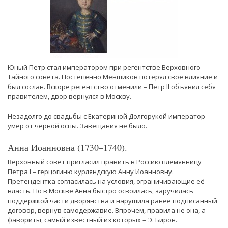
Юный Петр стал императором при регентстве Верховного
Тайного совета. Постепенно Меншиков потерял свое влияние и
был сослан. Вскоре регентство отменили – Петр II объявил себя
правителем, двор вернулся в Москву.
Незадолго до свадьбы с Екатериной Долгорукой император
умер от черной оспы. Завещания не было.
Анна Иоанновна (1730–1740).
Верховный совет пригласил править в Россию племянницу
Петра I – герцогиню курляндскую Анну Иоанновну.
Претендентка согласилась на условия, ограничивающие её
власть. Но в Москве Анна быстро освоилась, заручилась
поддержкой части дворянства и нарушила ранее подписанный
договор, вернув самодержавие. Впрочем, правила не она, а
фавориты, самый известный из которых – Э. Бирон.