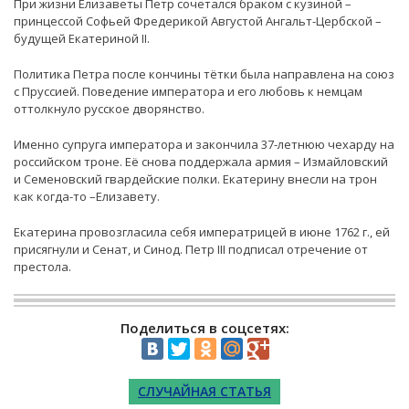
При жизни Елизаветы Петр сочетался браком с кузиной –
принцессой Софьей Фредерикой Августой Ангальт-Цербской –
будущей Екатериной II.
Политика Петра после кончины тётки была направлена на союз
с Пруссией. Поведение императора и его любовь к немцам
оттолкнуло русское дворянство.
Именно супруга императора и закончила 37-летнюю чехарду на
российском троне. Её снова поддержала армия – Измайловский
и Семеновский гвардейские полки. Екатерину внесли на трон
как когда-то –Елизавету.
Екатерина провозгласила себя императрицей в июне 1762 г., ей
присягнули и Сенат, и Синод. Петр III подписал отречение от
престола.
Поделиться в соцсетях:
СЛУЧАЙНАЯ СТАТЬЯ