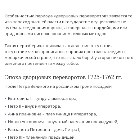
Особенностью периода «дворцовых переворотов» является то,
что переход высшей власти в государстве осуществлялся не
путём наследования короны, а совершался гвардейцами или
придворными с использованием силовых методов.
Такая неразбериха появилась вследствие отсутствия
отсутствие чётко прописанных правил престолонаследия в
монархической стране, что вызывало борьбу сторонников того
или иного претендента между собой.
Эпоха дворцовых переворотов 1725-1762 гг.
После Петра Великого на российском троне посидели:
Екатерина I – супруга императора,
Петр II – внук императора,
Анна Иоанновна – племянница императора,
Иоанн Антонович – внучатый племянник предыдущей,
Елизавета Петровна – дочь Петра I,
Петр III – племянник предыдущей,