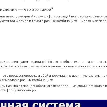
исления — что это такое?
 называют, бинарный код — шифр, состоящий всего из двух символов.
зуются только тире и точки в разных комбинациях — морзянкой пер
редставлен нулем и единицей. Но это не обязательно — двоичного 
ое, чтобы эти символы были противоположными или взаимоисключа
— это процесс перевода любой информации в двоичную систему, то 
х символов в разных комбинациях.
ием называют процесс обратного перевода — из двоичного кода в 
вств форму информации.