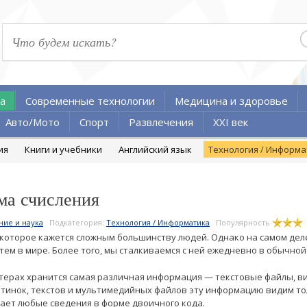
а
Современные технологии
Медицина и здоровье
Авто/Мото
Спорт
Развлечения
XXI век
ия
Книги и учебники
Английский язык
Технология / Информ
ма счисления
ние и наука
Подкатегория:
Технология / Информатика
Популярность
которое кажется сложным большинству людей. Однако на самом деле
ем в мире. Более того, мы сталкиваемся с ней ежедневно в обычной
ерах хранится самая различная информация — текстовые файлы, ви
ртинок, текстов и мультимедийных файлов эту информацию видим т
ает любые сведения в форме двоичного кода.