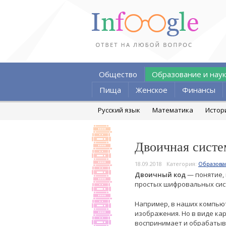
Общество
Образование и наук
Пища
Женское
Финансы
Русский язык
Математика
Истор
Двоичная систе
18.09.2018
Категория:
Образова
Двоичный код
— понятие, 
простых шифровальных сист
Например, в наших компьют
изображения. Но в виде ка
воспринимает и обрабатыв