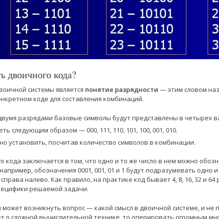
ть двоичного кода?
двоичной системы является
понятие разрядности
— этим словом на
онкретном коде для составления комбинаций.
двумя разрядами базовые символы будут представлены в четырех вари
ь следующим образом — 000, 111, 110, 101, 100, 001, 010.
но установить, посчитав количество символов в комбинации.
о кода заключается в том, что одно и то же число в нем можно обо
пример, обозначения 0001, 001, 01 и 1 будут подразумевать одно и 
а справа налево. Как правило, на практике код бывает 4, 8, 16, 32 и 
пецифики решаемой задачи.
 может возникнуть вопрос — какой смысл в двоичной системе, и не 
ет о сложной вычислительной технике, то оперировать огромным м