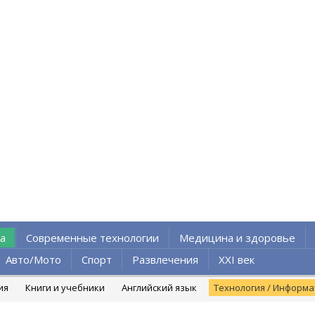
а
Современные технологии
Медицина и здоровье
Авто/Мото
Спорт
Развлечения
XXI век
ия
Книги и учебники
Английский язык
Технология / Информ