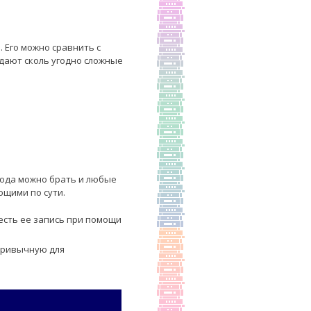
 Его можно сравнить с
едают сколь угодно сложные
кода можно брать и любые
ющими по сути.
есть ее запись при помощи
привычную для