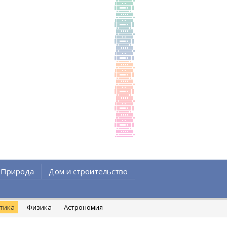
Природа
Дом и строительство
атика
Физика
Астрономия