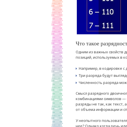
Что такое разряднос
Одним из важных свойств 
позиций, используемых в к
Например, в кодировке с 
Три разряда будут выглядет
Численность разряда мож
Смысл разрядного двоичног
комбинациями символов — на
разряды не так, как текст, 
от объема информации и с
У неопытного пользователя
нее? Однако когда речь ид