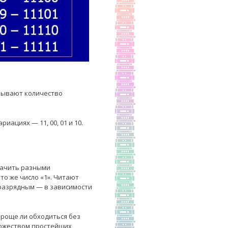
зывают количество
ациях — 11, 00, 01 и 10.
значить разными
то же число «1». Читают
64 разрядным — в зависимости
проще ли обходиться без
ножеством простейших