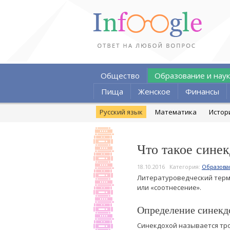
Общество
Образование и наук
Пища
Женское
Финансы
Русский язык
Математика
Истор
Что такое сине
18.10.2016
Категория:
Образова
Литературоведческий терм
или «соотнесение».
Определение синекд
Синекдохой называется тр