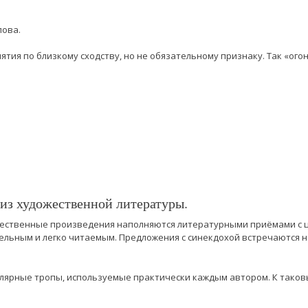
лова.
ятия по близкому сходству, но не обязательному признаку. Так «ог
из художественной литературы.
жественные произведения наполняются литературными приёмами с ц
ельным и легко читаемым. Предложения с синекдохой встречаются не
лярные тропы, используемые практически каждым автором. К тако