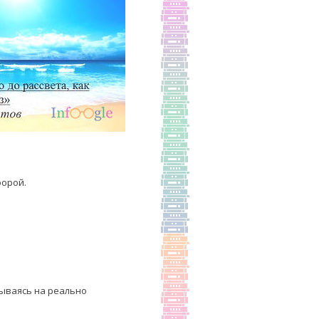
форой.
вываясь на реально