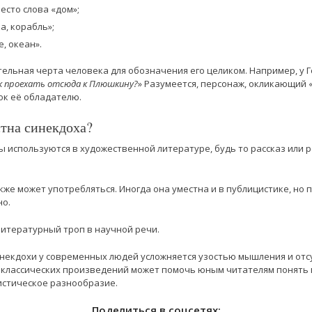
есто слова «дом»;
а, корабль»;
, океан».
тельная черта человека для обозначения его целиком. Например, у 
как проехать отсюда к Плюшкину?
» Разумеется, персонаж, окликающий 
нок её обладателю.
тна синекдоха?
ы используются в художественной литературе, будь то рассказ или 
кже может употребляться. Иногда она уместна и в публицистике, но
но.
литературный троп в научной речи.
некдохи у современных людей усложняется узостью мышления и отс
 классических произведений может помочь юным читателям понять 
листическое разнообразие.
Поделиться в соцсетях: