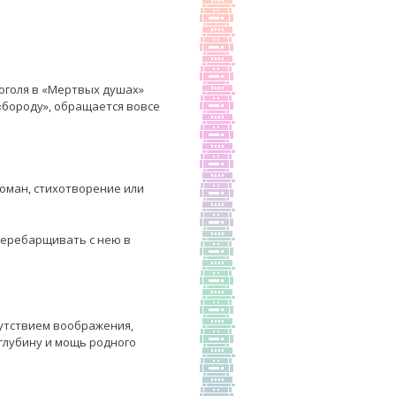
Гоголя в «Мертвых душах»
«бороду», обращается вовсе
роман, стихотворение или
 перебарщивать с нею в
утствием воображения,
глубину и мощь родного