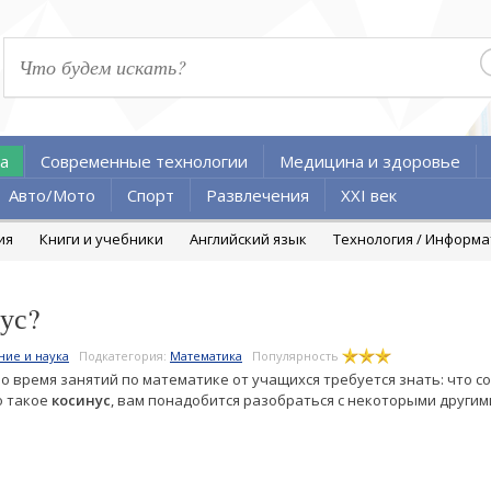
а
Современные технологии
Медицина и здоровье
Авто/Мото
Спорт
Развлечения
XXI век
ия
Книги и учебники
Английский язык
Технология / Информ
нус?
ние и наука
Подкатегория:
Математика
Популярность
во время занятий по математике от учащихся требуется знать: что с
о такое
косинус
, вам понадобится разобраться с некоторыми други