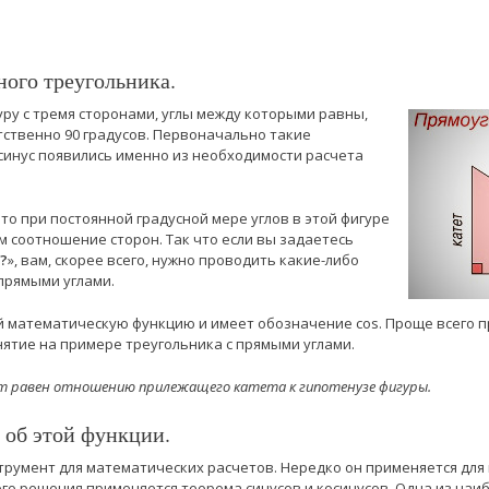
ого треугольника.
уру с тремя сторонами, углы между которыми равны,
тственно 90 градусов. Первоначально такие
осинус появились именно из необходимости расчета
то при постоянной градусной мере углов в этой фигуре
м соотношение сторон. Так что если вы задаетесь
?
», вам, скорее всего, нужно проводить какие-либо
 прямыми углами.
й математическую функцию и имеет обозначение cos. Проще всего п
нятие на примере треугольника с прямыми углами.
дет равен отношению прилежащего катета к гипотенузе фигуры.
 об этой функции.
нструмент для математических расчетов. Нередко он применяется дл
того решения применяется теорема синусов и косинусов. Одна из наи