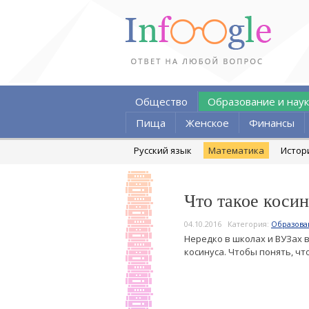
Общество
Образование и наук
Пища
Женское
Финансы
Русский язык
Математика
Истор
Что такое коси
04.10.2016
Категория:
Образова
Нередко в школах и ВУЗах 
косинуса. Чтобы понять, чт