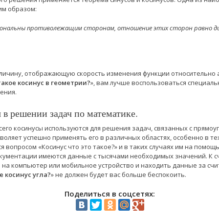
им образом:
иональны противолежащим сторонам, отношение этих сторон равно д
еличину, отображающую скорость изменения функции относительно 
такое косинус в геометрии?
», вам лучше воспользоваться специаль
ения.
в решении задач по математике.
всего косинусы используются для решения задач, связанных с прямо
зволяет успешно применять его в различных областях, особенно в т
я вопросом «Косинус что это такое?» и в таких случаях им на помо
окументации имеются данные с тысячами необходимых значений. К с
е на компьютер или мобильное устройство и находить данные за сч
е косинус угла?
» не должен будет вас больше беспокоить.
Поделиться в соцсетях: