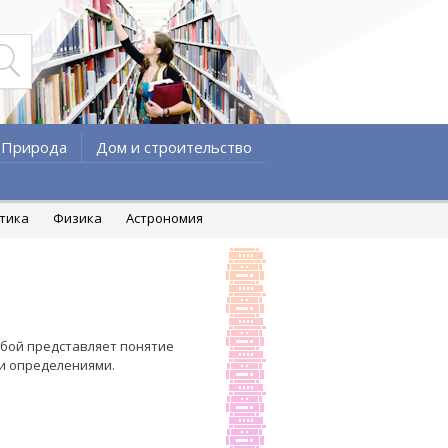
Природа
Дом и строительство
атика
Физика
Астрономия
обой представляет понятие
ми определениями.