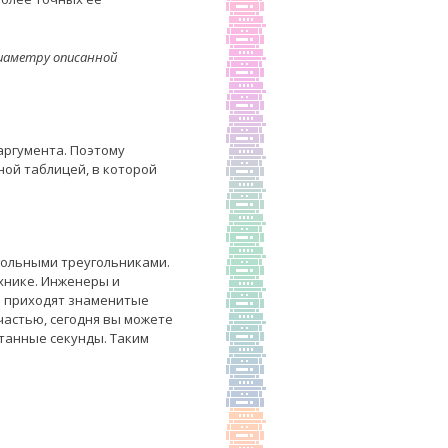
иаметру описанной
аргумента. Поэтому
ной таблицей, в которой
угольными треугольниками.
ехнике. Инженеры и
щь приходят знаменитые
частью, сегодня вы можете
итанные секунды. Таким