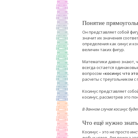
Понятие прямоугольн
Он представляет собой фиг
значит их значения соотве
определения как синус и к
величин таких фигур.
Математики давно знают, ч
всегда остается одинаковы
вопросом «
косинус что это
расчеты с треугольником с
Косинус представляет собо
косинус, рассмотрев это по
В данном случае косинус бу
Что ещё нужно знать
Косинус – это не просто и
любых углов. Для поиска э