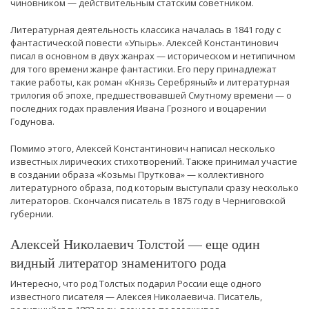
чиновником — действительным статским советником.
Литературная деятельность классика началась в 1841 году с
фантастической повести «Упырь». Алексей Константинович
писал в основном в двух жанрах — историческом и нетипичном
для того времени жанре фантастики. Его перу принадлежат
такие работы, как роман «Князь Серебряный» и литературная
трилогия об эпохе, предшествовавшей Смутному времени — о
последних годах правления Ивана Грозного и воцарении
Годунова.
Помимо этого, Алексей Константинович написал несколько
известных лирических стихотворений. Также принимал участие
в создании образа «Козьмы Пруткова» — коллективного
литературного образа, под которым выступали сразу несколько
литераторов. Скончался писатель в 1875 году в Черниговской
губернии.
Алексей Николаевич Толстой — еще один
видный литератор знаменитого рода
Интересно, что род Толстых подарил России еще одного
известного писателя — Алексея Николаевича. Писатель,