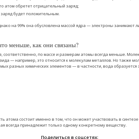
то атом обретет отрицательный заряд;
о заряд будет положительным.
днако на 99% она обусловлена массой ядра — электроны занимают 
то меньше, как они связаны?
в, соответственно, по массе и размерам атомы всегда меньше. Мол
е вида — например, это относится к молекулам металлов. Но также м
самых разных химических элементов — в частности, вода образуется 
ь атома состоит именно в том, что он может участвовать в синтез
рая всегда принадлежит только одному конкретному веществу.
Поделиться в соцсетях: