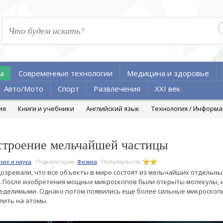
а
Современные технологии
Медицина и здоровье
Авто/Мото
Спорт
Развлечения
XXI век
ия
Книги и учебники
Английский язык
Технология / Информ
строение мельчайшей частицы
ние и наука
Подкатегория:
Физика
Популярность
озревали, что все объекты в мире состоят из мельчайших отдельны
. После изобретения мощных микроскопов были открыты молекулы, 
неделимыми. Однако потом появились еще более сильные микроскопы
лить на атомы.