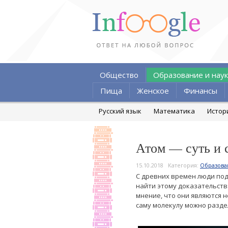
Общество
Образование и наук
Пища
Женское
Финансы
Русский язык
Математика
Истор
Атом — суть и 
15.10.2018
Категория:
Образова
С древних времен люди под
найти этому доказательств
мнение, что они являются 
саму молекулу можно разде