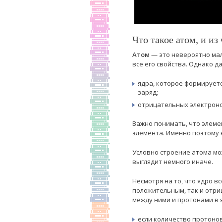
Что такое атом, и из
Атом
— это невероятно мал
все его свойства. Однако д
ядра, которое формирует
заряд;
отрицательных электроно
Важно понимать, что элеме
элемента. Именно поэтому 
Условно строение атома мо
выглядит немного иначе.
Несмотря на то, что ядро в
положительным, так и отри
между ними и протонами в 
если количество протонов