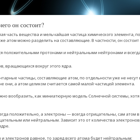
 чего он состоит?
ая часть вещества и мельчайшая частица химического элемента, 
аже атом можно разделить на составляющие. В частности, он состоит 
ся положительными протонами и нейтральными нейтронами и всегд
в, вращающихся вокруг этого ядра.
нтарные частицы, составляющие атом, по отдельности уже не несут 
не они, а атом целиком считается самой малой частицей элемента.
жно вообразить, как миниатюрную модель Солнечной системы, хотя
сегда положительно, а электроны — всегда отрицательны, сам атом 
цательным или нейтральным. Зависит это от количества электронов,
ядре.
 и электронов равное, то заряд всего атома будет нейтральным;