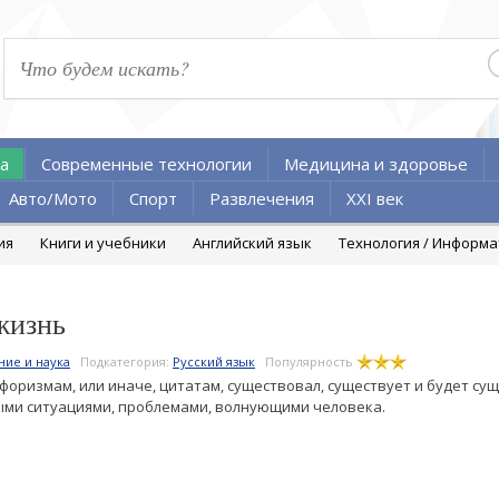
а
Современные технологии
Медицина и здоровье
Авто/Мото
Спорт
Развлечения
XXI век
ия
Книги и учебники
Английский язык
Технология / Информ
жизнь
ние и наука
Подкатегория:
Русский язык
Популярность
форизмам, или иначе, цитатам, существовал, существует и будет су
ыми ситуациями, проблемами, волнующими человека.