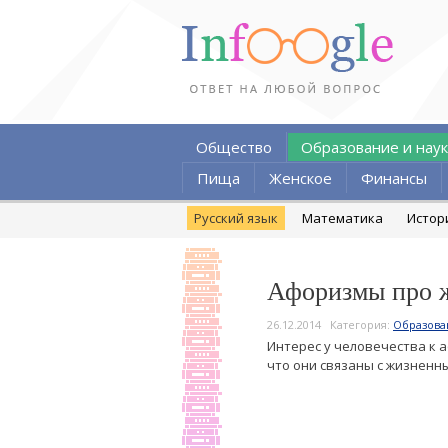
Общество
Образование и наук
Пища
Женское
Финансы
Русский язык
Математика
Истор
Афоризмы про 
26.12.2014
Категория:
Образова
Интерес у человечества к а
что они связаны с жизненн