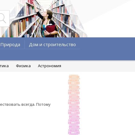
Природа
Дом и строительство
атика
Физика
Астрономия
ществовать всегда. Потому