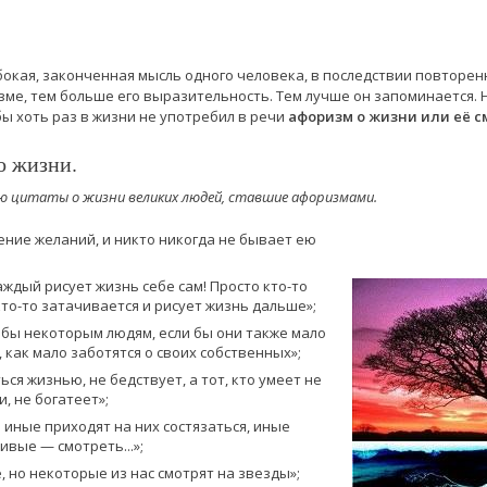
убокая, законченная мысль одного человека, в последствии повторе
зме, тем больше его выразительность. Тем лучше он запоминается. 
бы хоть раз в жизни не употребил в речи
афоризм о жизни или её 
о жизни.
 цитаты о жизни великих людей, ставшие афоризмами.
ение желаний, и никто никогда не бывает ею
аждый рисует жизнь себе сам! Просто кто-то
 кто-то затачивается и рисует жизнь дальше»;
 бы некоторым людям, если бы они также мало
 как мало заботятся о своих собственных»;
ься жизнью, не бедствует, а тот, кто умеет не
, не богатеет»;
иные приходят на них состязаться, иные
ивые — смотреть...»;
, но некоторые из нас смотрят на звезды»;