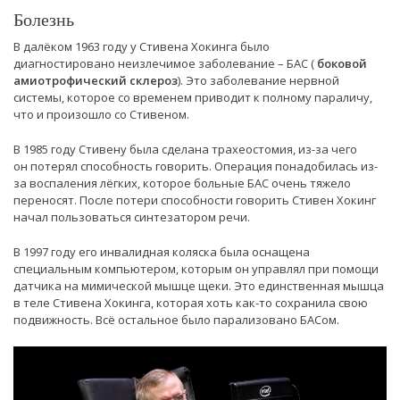
Болезнь
В далёком 1963 году у Стивена Хокинга было
диагностировано неизлечимое заболевание – БАС (
боковой
амиотрофический склероз
). Это заболевание нервной
системы, которое со временем приводит к полному параличу,
что и произошло со Стивеном.
В 1985 году Стивену была сделана трахеостомия, из-за чего
он потерял способность говорить. Операция понадобилась из-
за воспаления лёгких, которое больные БАС очень тяжело
переносят. После потери способности говорить Стивен Хокинг
начал пользоваться синтезатором речи.
В 1997 году его инвалидная коляска была оснащена
специальным компьютером, которым он управлял при помощи
датчика на мимической мышце щеки. Это единственная мышца
в теле Стивена Хокинга, которая хоть как-то сохранила свою
подвижность. Всё остальное было парализовано БАСом.