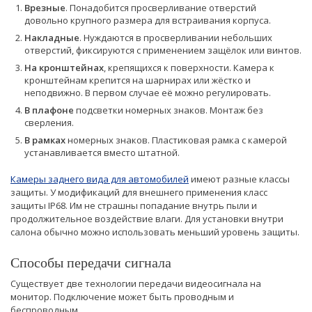
Врезные
. Понадобится просверливание отверстий
довольно крупного размера для встраивания корпуса.
Накладные
. Нуждаются в просверливании небольших
отверстий, фиксируются с применением защёлок или винтов.
На кронштейнах
, крепящихся к поверхности. Камера к
кронштейнам крепится на шарнирах или жёстко и
неподвижно. В первом случае её можно регулировать.
В плафоне
подсветки номерных знаков. Монтаж без
сверления.
В рамках
номерных знаков. Пластиковая рамка с камерой
устанавливается вместо штатной.
Камеры заднего вида для автомобилей
имеют разные классы
защиты. У модификаций для внешнего применения класс
защиты IP68. Им не страшны попадание внутрь пыли и
продолжительное воздействие влаги. Для установки внутри
салона обычно можно использовать меньший уровень защиты.
Способы передачи сигнала
Существует две технологии передачи видеосигнала на
монитор. Подключение может быть проводным и
беспроводным.