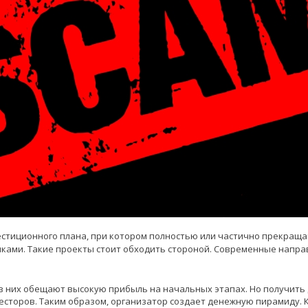
естиционного плана, при котором полностью или частично прекращ
ками. Такие проекты стоит обходить стороной. Современные напра
из них обещают высокую прибыль на начальных этапах. Но получит
есторов. Таким образом, организатор создает денежную пирамиду. 