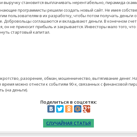
 и выручку становится выплачивать нерентабельно, пирамида сками
нающие программисты решили создать новый сайт. Не имея собстве
гим пользователям в их разработку, чтобы потом получать деньги 
е. Добровольцы соглашаются и вкладывают деньги. В конечном счет
я, он не приносит прибыль и закрывается. Инвесторы мало того, что
ернуть стартовый капитал.
кротство, разорение, обман, мошенничество, вытягивание денег. Н
 время можно отнести к событиям 90-х, связанных с финансовой пир
ь (на деньги).
Поделиться в соцсетях:
СЛУЧАЙНАЯ СТАТЬЯ