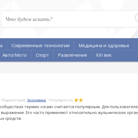
а
Современные технологии
Медицина и здоровье
Авто/Мото
Спорт
Развлечения
XXI век
Подкатегория:
Экономика
Популярность
ообществах термин «скам» считается популярным. Для пользовате
е выражение. Его часто применяют относительно жульнических орган
ых средств.