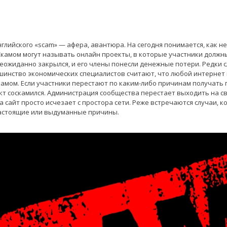
глийского «scam» — афера, авантюра. На сегодня понимается, как н
камом могут называть онлайн проекты, в которые участники должн
неожиданно закрылся, и его члены понесли денежные потери. Редки с
шинство экономических специалистов считают, что любой интернет
амом. Если участники перестают по каким-либо причинам получать
ект соскамился. Администрация сообщества перестает выходить на св
 сайт просто исчезает с простора сети. Реже встречаются случаи, 
настоящие или выдуманные причины.