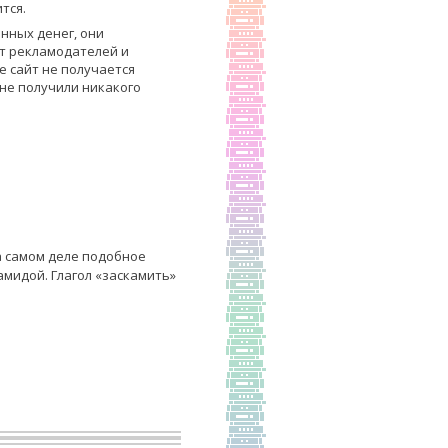
тся.
нных денег, они
от рекламодателей и
е сайт не получается
 не получили никакого
а самом деле подобное
амидой. Глагол «заскамить»