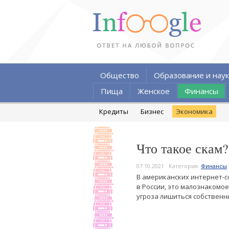
Общество
Образование и наук
Пища
Женское
Финансы
Кредиты
Бизнес
Экономика
Что такое скам?
07.10.2021
Категория:
Финансы
В американских интернет-с
в России, это малознакомо
угроза лишиться собственн