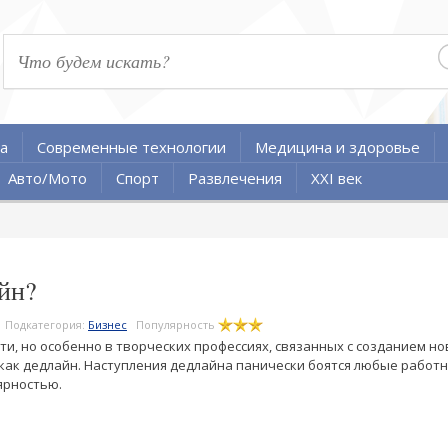
а
Современные технологии
Медицина и здоровье
Авто/Мото
Спорт
Развлечения
XXI век
айн?
Подкатегория:
Бизнес
Популярность
ти, но особенно в творческих профессиях, связанных с созданием н
 как дедлайн. Наступления дедлайна панически боятся любые работн
ярностью.