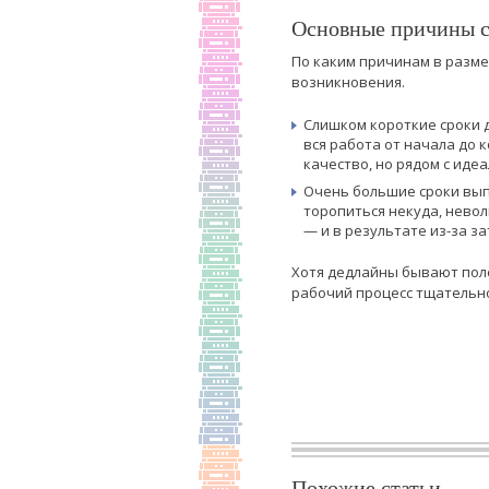
Основные причины с
По каким причинам в разм
возникновения.
Слишком короткие сроки 
вся работа от начала до 
качество, но рядом с иде
Очень большие сроки вып
торопиться некуда, невол
— и в результате из-за з
Хотя дедлайны бывают поле
рабочий процесс тщательн
Похожие статьи