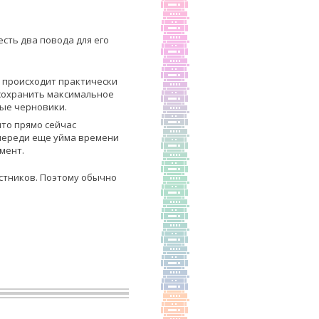
сть два повода для его
а происходит практически
 сохранить максимальное
ные черновики.
что прямо сейчас
впереди еще уйма времени
мент.
стников. Поэтому обычно