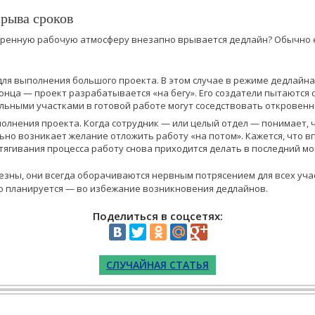
рыва сроков
еренную рабочую атмосферу внезапно врывается дедлайн? Обычно е
для выполнения большого проекта. В этом случае в режиме дедлайн
конца — проект разрабатывается «на бегу». Его создатели пытаются
альными участками в готовой работе могут соседствовать откровен
олнения проекта. Когда сотрудник — или целый отдел — понимает, 
ьно возникает желание отложить работу «на потом». Кажется, что 
атягивания процесса работу снова приходится делать в последний мо
зны, они всегда оборачиваются нервным потрясением для всех уча
о планируется — во избежание возникновения дедлайнов.
Поделиться в соцсетях:
СЛУЧАЙНАЯ СТАТЬЯ