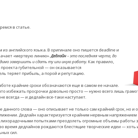
ремся в статье.
 из английского языка. В оригинале оно пишется deadline и
начает «мертвую линию».
Дедлайн
– это последняя черта, до
димо завершить и сдать ту или иную работу.
Как правило,
 проекта губительной — он оказывается
ль теряет прибыль, а порой и репутацию.
аботе крайние сроки обозначаются еще в самом ее начале.
 что избежать просрочки довольно просто — нужно всего лишь грамо
 не всегда — и дедлайн все-таки наступает.
е данного слова — оно описывает не только сам крайний срок, но и 
лижении. Дедлайн характеризуется крайним нервным напряжением в
 лихорадочными попытками преодолеть огромные объемы работы з
 во время дедлайнов рождаются блестящие творческие идеи — хоть и
ных сил.