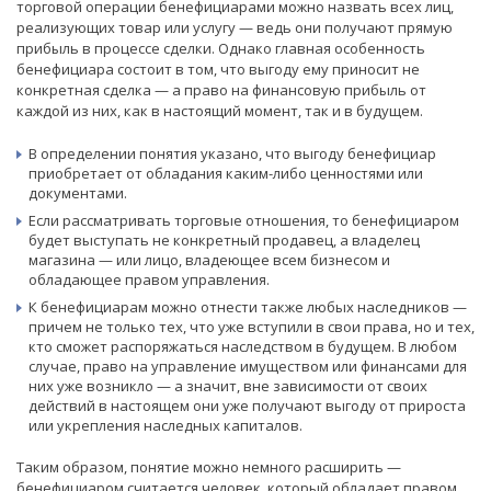
торговой операции бенефициарами можно назвать всех лиц,
реализующих товар или услугу — ведь они получают прямую
прибыль в процессе сделки. Однако главная особенность
бенефициара состоит в том, что выгоду ему приносит не
конкретная сделка — а право на финансовую прибыль от
каждой из них, как в настоящий момент, так и в будущем.
В определении понятия указано, что выгоду бенефициар
приобретает от обладания каким-либо ценностями или
документами.
Если рассматривать торговые отношения, то бенефициаром
будет выступать не конкретный продавец, а владелец
магазина — или лицо, владеющее всем бизнесом и
обладающее правом управления.
К бенефициарам можно отнести также любых наследников —
причем не только тех, что уже вступили в свои права, но и тех,
кто сможет распоряжаться наследством в будущем. В любом
случае, право на управление имуществом или финансами для
них уже возникло — а значит, вне зависимости от своих
действий в настоящем они уже получают выгоду от прироста
или укрепления наследных капиталов.
Таким образом, понятие можно немного расширить —
бенефициаром считается человек, который обладает правом