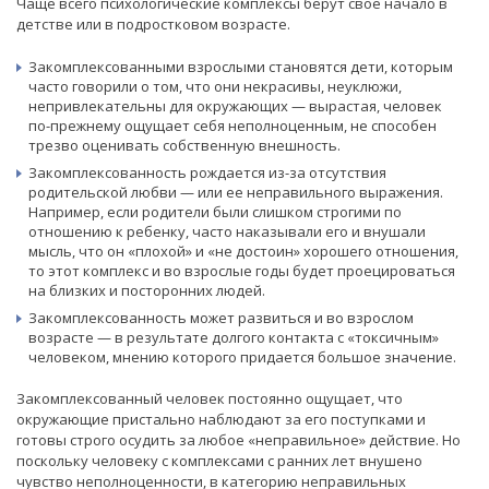
Чаще всего психологические комплексы берут свое начало в
детстве или в подростковом возрасте.
Закомплексованными взрослыми становятся дети, которым
часто говорили о том, что они некрасивы, неуклюжи,
непривлекательны для окружающих — вырастая, человек
по-прежнему ощущает себя неполноценным, не способен
трезво оценивать собственную внешность.
Закомплексованность рождается из-за отсутствия
родительской любви — или ее неправильного выражения.
Например, если родители были слишком строгими по
отношению к ребенку, часто наказывали его и внушали
мысль, что он «плохой» и «не достоин» хорошего отношения,
то этот комплекс и во взрослые годы будет проецироваться
на близких и посторонних людей.
Закомплексованность может развиться и во взрослом
возрасте — в результате долгого контакта с «токсичным»
человеком, мнению которого придается большое значение.
Закомплексованный человек постоянно ощущает, что
окружающие пристально наблюдают за его поступками и
готовы строго осудить за любое «неправильное» действие. Но
поскольку человеку с комплексами с ранних лет внушено
чувство неполноценности, в категорию неправильных