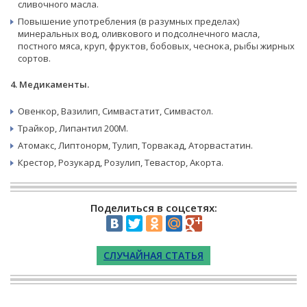
сливочного масла.
Повышение употребления (в разумных пределах)
минеральных вод, оливкового и подсолнечного масла,
постного мяса, круп, фруктов, бобовых, чеснока, рыбы жирных
сортов.
4. Медикаменты.
Овенкор, Вазилип, Симвастатит, Симвастол.
Трайкор, Липантил 200М.
Атомакс, Липтонорм, Тулип, Торвакад, Аторвастатин.
Крестор, Розукард, Розулип, Тевастор, Акорта.
Поделиться в соцсетях:
СЛУЧАЙНАЯ СТАТЬЯ