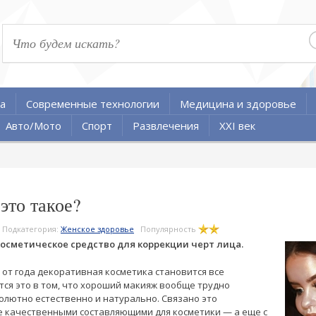
а
Современные технологии
Медицина и здоровье
Авто/Мото
Спорт
Развлечения
XXI век
это такое?
Подкатегория:
Женское здоровье
Популярность
осметическое средство для коррекции черт лица.
 от года декоративная косметика становится все
ся это в том, что хороший макияж вообще трудно
солютно естественно и натурально. Связано это
е качественными составляющими для косметики — а еще с