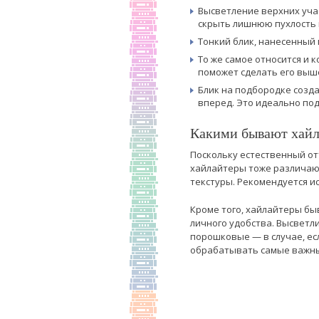
Высветление верхних учас
скрыть лишнюю пухлость 
Тонкий блик, нанесенный 
То же самое относится и 
поможет сделать его выш
Блик на подбородке созда
вперед. Это идеально по
Какими бывают хай
Поскольку естественный от
хайлайтеры тоже различают
текстуры. Рекомендуется и
Кроме того, хайлайтеры бы
личного удобства. Высветли
порошковые — в случае, ес
обрабатывать самые важные