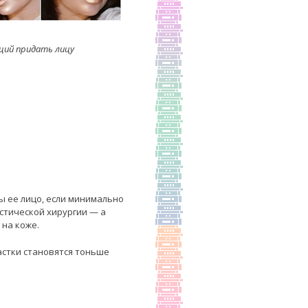
щий придать лицу
ы ее лицо, если минимально
астической хирургии — а
на коже.
астки становятся тоньше