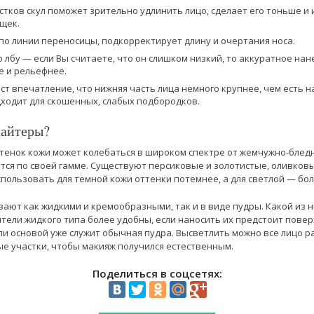
тков скул поможет зрительно удлинить лицо, сделает его тоньше и
щек.
по линии переносицы, подкорректирует длину и очертания носа.
ко лбу — если Вы считаете, что он слишком низкий, то аккуратное на
е и рельефнее.
ст впечатление, что нижняя часть лица немного крупнее, чем есть н
дходит для скошенных, слабых подбородков.
лайтеры?
тенок кожи может колебаться в широком спектре от жемчужно-бледно
ся по своей гамме. Существуют персиковые и золотистые, оливков
спользовать для темной кожи оттенки потемнее, а для светлой — бол
вают как жидкими и кремообразными, так и в виде пудры. Какой из 
тели жидкого типа более удобны, если наносить их предстоит повер
ли основой уже служит обычная пудра. Высветлить можно все лицо 
 участки, чтобы макияж получился естественным.
Поделиться в соцсетях: