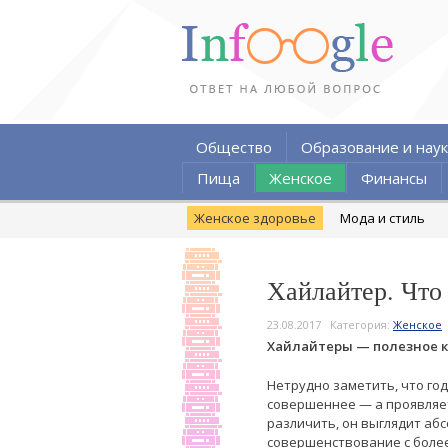
Общество
Образование и наук
Пища
Женское
Финансы
Женское здоровье
Мода и стиль
Хайлайтер. Что 
23.08.2017
Категория:
Женское
Хайлайтеры — полезное к
Нетрудно заметить, что год
совершеннее — а проявляет
различить, он выглядит аб
совершенствование с боле