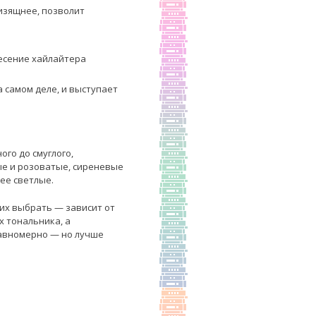
 изящнее, позволит
несение хайлайтера
а самом деле, и выступает
го до смуглого,
ые и розоватые, сиреневые
ее светлые.
них выбрать — зависит от
х тональника, а
равномерно — но лучше