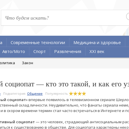
а
Современные технологии
Медицина и здоровье
Авто/Мото
Спорт
Развлечения
XXI век
олитика
Закон
социопат — кто это такой, и как его у
о
Подкатегория:
Общение
Популярность
ный социопат
» впервые появилось в телевизионном сериале Шерло
ственный склад личности. Неудивительно, что фанаты сериала нем
 и в скором времени термин стал часто встречаться в Интернете и п
тивный социопат
— это человек, страдающий антисоциальным расс
иться к существованию в обществе. Для социопата характерны нек