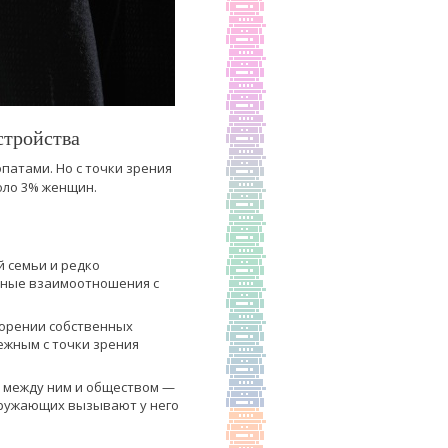
стройства
атами. Но с точки зрения
оло 3% женщин.
й семьи и редко
овные взаимоотношения с
ворении собственных
ежным с точки зрения
т между ним и обществом —
окружающих вызывают у него