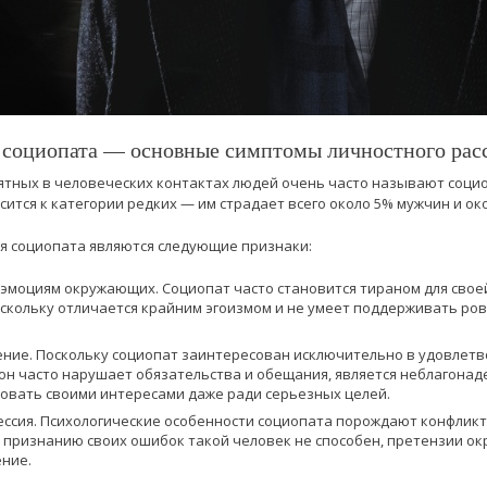
я социопата — основные симптомы личностного рас
ных в человеческих контактах людей очень часто называют социоп
ится к категории редких — им страдает всего около 5% мужчин и ок
я социопата являются следующие признаки:
 эмоциям окружающих. Социопат часто становится тираном для свое
оскольку отличается крайним эгоизмом и не умеет поддерживать р
ние. Поскольку социопат заинтересован исключительно в удовлет
он часто нарушает обязательства и обещания, является неблагонад
вовать своими интересами даже ради серьезных целей.
ессия. Психологические особенности социопата порождают конфлик
 и признанию своих ошибок такой человек не способен, претензии 
ние.