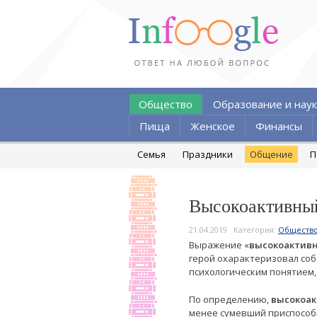
Общество
Образование и наук
Пища
Женское
Финансы
Семья
Праздники
Общение
П
Высокоактивный 
21.04.2019
Категория:
Обществ
Выражение «
высокоактив
герой охарактеризовал соб
психологическим понятием,
По определению,
высокоак
менее сумевший приспособ