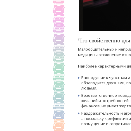
Что свойственно дл
Малообщительных и неприят
медицины отклонение относ
Наиболее характерными дл
Равнодушие к чувствам и
обзаводится друзьями, п
людьми.
Безответственное поведе
желаний и потребностей, 
финансов, не умеет жерт
Раздражительность и агр
а поскольку к рефлексии
возмущение и сопротивле