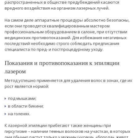
распространенных в обществе предубеждений касаются
вредного воздействия на организм лазерных лучей.
На самом деле аппаратные процедуры абсолютно безопасны,
если они проводятся квалифицированным мастером
профессиональным оборудованием в салоне, при отсутствии
медицинских противопоказаний. Для избежания негативных
последствий необходимо строго соблюдать предписания
специалиста по пред- и постпроцедурному уходу.
Показания и противопоказания к эпиляции
лазером
Метод успешно применяется для удаления волос в зонах, где их
рост является нормой:
под мышками;
в области бикини;
на голенях.
К лазерной эпиляции прибегают также женщины при
гирсутизме – наличии темных волосков на участках, в которых
они обычно растут только у мужчин («усики», «борода», живот,