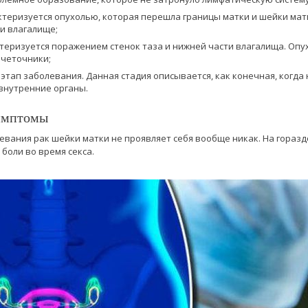
рактеризуется опухолью, которая перешла границы матки и шейки мат
 и влагалище;
рактеризуется поражением стенок таза и нижней части влагалища. Опу
очеточники;
 этап заболевания. Данная стадия описывается, как конечная, когд
внутренние органы.
имптомы
евания рак шейки матки не проявляет себя вообще никак. На горазд
боли во время секса.