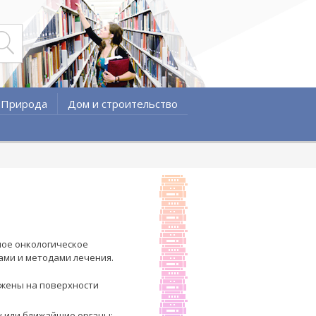
Природа
Дом и строительство
ное онкологическое
ами и методами лечения.
ложены на поверхности
у или ближайшие органы;