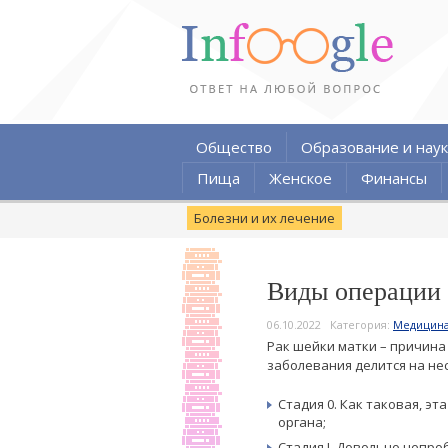
Общество
Образование и наук
Пища
Женское
Финансы
Болезни и их лечение
Виды операции 
06.10.2022
Категория:
Медицина
Рак шейки матки – причина
заболевания делится на не
Стадия 0. Как таковая, э
органа;
Стадия I. Довольно непр