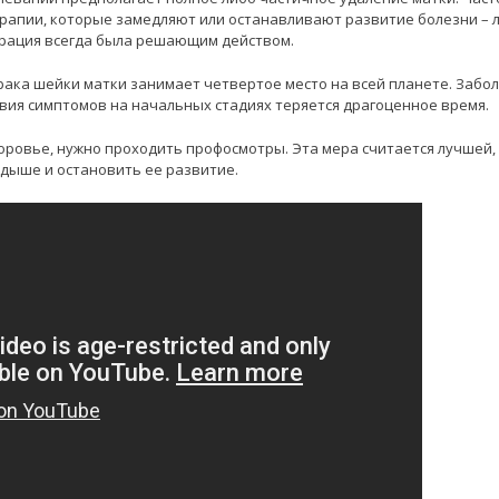
апии, которые замедляют или останавливают развитие болезни – л
ерация всегда была решающим действом.
рака шейки матки занимает четвертое место на всей планете. Забо
ствия симптомов на начальных стадиях теряется драгоценное время.
оровье, нужно проходить профосмотры. Эта мера считается лучшей,
дыше и остановить ее развитие.