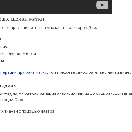
раке шейки матки
тот вопрос опирается на множество факторов. Это:
;
ние;
тся здоровье больного;
ие.
операции при раке матки
, то вы можете самостоятельно найти видео
тадиях
ю стадию, то методы лечения довольно мягкие – с минимальным вме
тации. Это:
х тканей с помощью лазера;