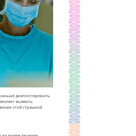
 раньше диагностировать
озволяет выявить
овение этой страшной
о во время лечения