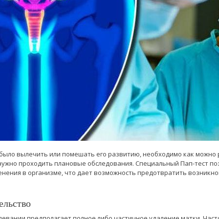
было вылечить или помешать его развитию, необходимо как можно
, нужно проходить плановые обследования. Специальный Пап-тест п
нения в организме, что дает возможность предотвратить возникн
ельство
евании предполагает полное либо частичное удаление матки. Част