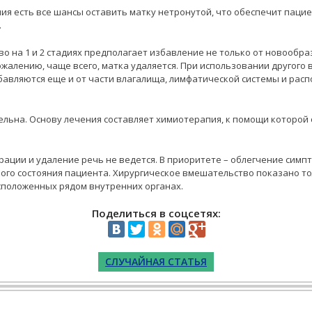
ия есть все шансы оставить матку нетронутой, что обеспечит паци
.
 на 1 и 2 стадиях предполагает избавление не только от новообраз
сожалению, чаще всего, матка удаляется. При использовании другого
бавляются еще и от части влагалища, лимфатической системы и ра
ельна. Основу лечения составляет химиотерапия, к помощи которой
ерации и удаление речь не ведется. В приоритете – облегчение симп
ого состояния пациента. Хирургическое вмешательство показано тол
сположенных рядом внутренних органах.
Поделиться в соцсетях:
СЛУЧАЙНАЯ СТАТЬЯ