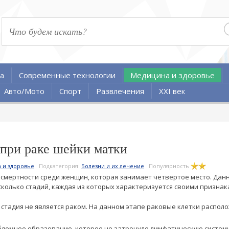
а
Современные технологии
Медицина и здоровье
Авто/Мото
Спорт
Развлечения
XXI век
при раке шейки матки
 и здоровье
Подкатегория:
Болезни и их лечение
Популярность
 смертности среди женщин, которая занимает четвертое место. Дан
сколько стадий, каждая из которых характеризуется своими признак
та стадия не является раком. На данном этапе раковые клетки распо
облемное образование, которое не затронуло лимфатическую систем