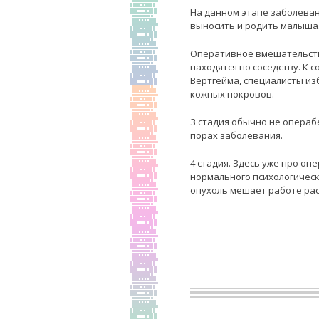
На данном этапе заболеван
выносить и родить малыша
Оперативное вмешательство
находятся по соседству. К 
Вертгейма, специалисты из
кожных покровов.
З стадия обычно не операб
порах заболевания.
4 стадия. Здесь уже про оп
нормального психологическ
опухоль мешает работе ра