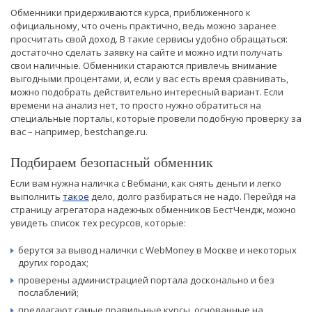
Обменники придерживаются курса, приближенного к
официальному, что очень практично, ведь можно заранее
просчитать свой доход. В такие сервисы удобно обращаться:
достаточно сделать заявку на сайте и можно идти получать
свои наличные. Обменники стараются привлечь внимание
выгодными процентами, и, если у вас есть время сравнивать,
можно подобрать действительно интересный вариант. Если
времени на анализ нет, то просто нужно обратиться на
специальные порталы, которые провели подобную проверку за
вас – например, bestchange.ru.
Подбираем безопасный обменник
Если вам нужна наличка с Вебмани, как снять деньги и легко
выполнить
такое
дело, долго разбираться не надо. Перейдя на
страницу агрегатора надежных обменников БестЧендж, можно
увидеть список тех ресурсов, которые:
берутся за вывод налички с WebMoney в Москве и некоторых
других городах;
проверены администрацией портала досконально и без
послаблений;
предлагают самые правильные курсы, основанные на