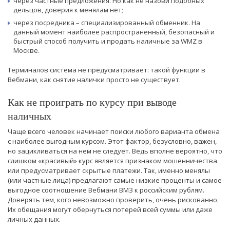
через частные предложения. Но как не назови подобных
дельцов, доверия к менялам нет;
через посредника – специализированный обменник. На
данный момент наиболее распространенный, безопасный и
быстрый способ получить и продать наличные за WMZ в
Москве.
Терминалов система не предусматривает: такой функции в
Вебмани, как снятие налички просто не существует.
Как не проиграть по курсу при выводе
наличных
Чаще всего человек начинает поиски любого варианта обмена
с наиболее выгодным курсом. Этот фактор, безусловно, важен,
но зацикливаться на нем не следует. Ведь вполне вероятно, что
слишком «красивый» курс является признаком мошенничества
или предусматривает скрытые платежи. Так, именно менялы
(или частные лица) предлагают самые низкие проценты и самое
выгодное соотношение Вебмани ВМЗ к российским рублям.
Доверять тем, кого невозможно проверить, очень рискованно.
Их обещания могут обернуться потерей всей суммы или даже
личных данных.